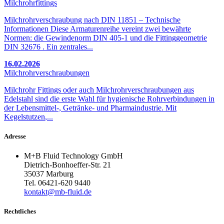
Milchrohrfittings
Milchrohrverschraubung nach DIN 11851 – Technische
Informationen Diese Armaturenreihe vereint zwei bewährte
Normen: die Gewindenorm DIN 405-1 und die Fittinggeometrie
DIN 32676 . Ein zentrales...
16.02.2026
Milchrohrverschraubungen
Milchrohr Fittings oder auch Milchrohrverschraubungen aus
Edelstahl sind die erste Wahl für hygienische Rohrverbindungen in
der Lebensmittel-, Getränke- und Pharmaindustrie. Mit
Kegelstutzen
,...
Adresse
M+B Fluid Technology GmbH
Dietrich-Bonhoeffer-Str. 21
35037 Marburg
Tel. 06421-620 9440
kontakt@mb-fluid.de
Rechtliches