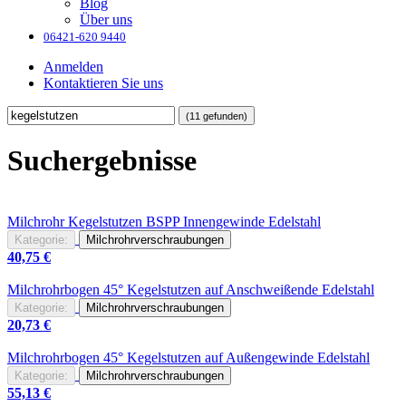
Blog
Über uns
06421-620 9440
Anmelden
Kontaktieren Sie uns
(11 gefunden)
Suchergebnisse
Milchrohr
Kegelstutzen
BSPP Innengewinde Edelstahl
Kategorie:
Milchrohrverschraubungen
40,75
€
Milchrohrbogen 45°
Kegelstutzen
auf Anschweißende Edelstahl
Kategorie:
Milchrohrverschraubungen
20,73
€
Milchrohrbogen 45°
Kegelstutzen
auf Außengewinde Edelstahl
Kategorie:
Milchrohrverschraubungen
55,13
€