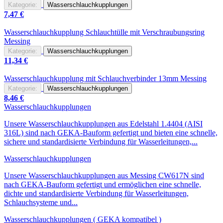
Kategorie:
Wasserschlauchkupplungen
7,47
€
Wasserschlauch
kupplung Schlauchtülle mit Verschraubungsring
Messing
Kategorie:
Wasserschlauchkupplungen
11,34
€
Wasserschlauch
kupplung mit Schlauchverbinder 13mm Messing
Kategorie:
Wasserschlauchkupplungen
8,46
€
Wasserschlauch
kupplungen
Unsere
Wasserschlauch
kupplungen aus Edelstahl 1.4404 (AISI
316L) sind nach GEKA-Bauform gefertigt und bieten eine schnelle,
sichere und standardisierte Verbindung für Wasserleitungen,...
Wasserschlauch
kupplungen
Unsere
Wasserschlauch
kupplungen aus Messing CW617N sind
nach GEKA-Bauform gefertigt und ermöglichen eine schnelle,
dichte und standardisierte Verbindung für Wasserleitungen,
Schlauchsysteme und...
Wasserschlauch
kupplungen ( GEKA kompatibel )