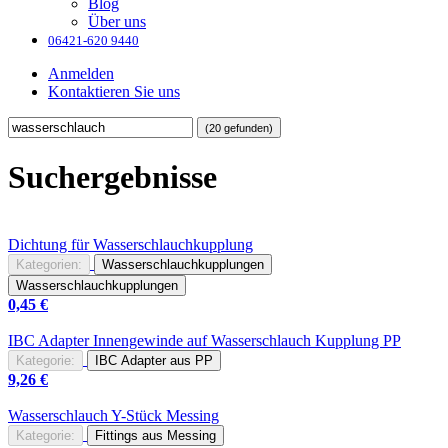
Blog
Über uns
06421-620 9440
Anmelden
Kontaktieren Sie uns
(20 gefunden)
Suchergebnisse
Dichtung für
Wasserschlauch
kupplung
Kategorien:
Wasserschlauchkupplungen
Wasserschlauchkupplungen
0,45
€
IBC Adapter Innengewinde auf
Wasserschlauch
Kupplung PP
Kategorie:
IBC Adapter aus PP
9,26
€
Wasserschlauch
Y-Stück Messing
Kategorie:
Fittings aus Messing