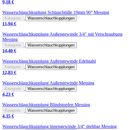
9,18
€
Wasserschlauch
kuplung Schlauchtülle 19mm 90° Messing
Kategorie:
Wasserschlauchkupplungen
11,94
€
Wasserschlauch
kupplung Außengewinde 3/4" mit Verschraubung
Messing
Kategorie:
Wasserschlauchkupplungen
14,40
€
Wasserschlauch
kupplung Außengewinde Edelstahl
Kategorie:
Wasserschlauchkupplungen
12,83
€
Wasserschlauch
kupplung Außengewinde Messing
Kategorie:
Wasserschlauchkupplungen
4,23
€
Wasserschlauch
kupplung Blindstopfen Messing
Kategorie:
Wasserschlauchkupplungen
4,35
€
Wasserschlauch
kupplung Innengewinde 3/4" drehbar Messing