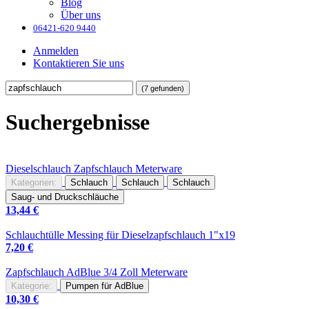
Blog
Über uns
06421-620 9440
Anmelden
Kontaktieren Sie uns
(7 gefunden)
Suchergebnisse
Dieselschlauch
Zapfschlauch
Meterware
Kategorien:
Schlauch
Schlauch
Schlauch
Saug- und Druckschläuche
13,44
€
Schlauchtülle Messing für Diesel
zapfschlauch
1"x19
7,20
€
Zapfschlauch
AdBlue 3/4 Zoll Meterware
Kategorie:
Pumpen für AdBlue
10,30
€