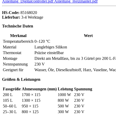
Anleitung_Digitalcontroller.pdf
Anleitung_Heizmantel.pdf
HS-Code:
85168020
Lieferbar:
3-4 Werktage
Technische Daten
Merkmal
Wert
Temperaturbereich
0–120 °C
Material
Langlebiges Silikon
Thermostat
Präzise einstellbar
Montage
Direkt am Metallfass, bis zu 3 Gürtel pro 200 L-F
Nennspannung
230 V
Geeignet für
Wasser, Öle, Dieselkraftstoff, Harz, Vaseline, Wac
Größen & Leistungen
Fassgröße
Abmessungen (mm)
Leistung
Spannung
200 L
1700 × 115
1000 W
230 V
105 L
1300 × 115
800 W
230 V
50–60 L
950 × 115
500 W
230 V
25–30 L
800 × 125
300 W
230 V