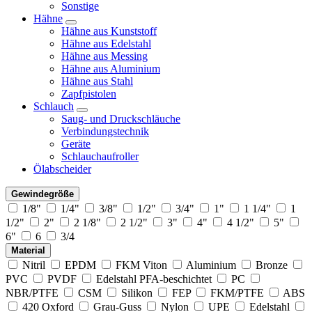
Sonstige
Hähne
Hähne aus Kunststoff
Hähne aus Edelstahl
Hähne aus Messing
Hähne aus Aluminium
Hähne aus Stahl
Zapfpistolen
Schlauch
Saug- und Druckschläuche
Verbindungstechnik
Geräte
Schlauchaufroller
Ölabscheider
Gewindegröße
1/8"
1/4"
3/8"
1/2"
3/4"
1"
1 1/4"
1
1/2"
2"
2 1/8"
2 1/2"
3"
4"
4 1/2"
5"
6"
6
3/4
Material
Nitril
EPDM
FKM Viton
Aluminium
Bronze
PVC
PVDF
Edelstahl PFA-beschichtet
PC
NBR/PTFE
CSM
Silikon
FEP
FKM/PTFE
ABS
420 Oxford
Grau-Guss
Nylon
UPE
Edelstahl