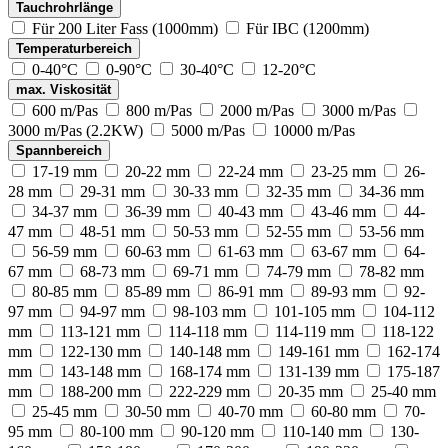
Tauchrohrlänge
Für 200 Liter Fass (1000mm)
Für IBC (1200mm)
Temperaturbereich
0-40°C
0-90°C
30-40°C
12-20°C
max. Viskosität
600 m/Pas
800 m/Pas
2000 m/Pas
3000 m/Pas
3000 m/Pas (2.2KW)
5000 m/Pas
10000 m/Pas
Spannbereich
17-19 mm
20-22 mm
22-24 mm
23-25 mm
26-
28 mm
29-31 mm
30-33 mm
32-35 mm
34-36 mm
34-37 mm
36-39 mm
40-43 mm
43-46 mm
44-
47 mm
48-51 mm
50-53 mm
52-55 mm
53-56 mm
56-59 mm
60-63 mm
61-63 mm
63-67 mm
64-
67 mm
68-73 mm
69-71 mm
74-79 mm
78-82 mm
80-85 mm
85-89 mm
86-91 mm
89-93 mm
92-
97 mm
94-97 mm
98-103 mm
101-105 mm
104-112
mm
113-121 mm
114-118 mm
114-119 mm
118-122
mm
122-130 mm
140-148 mm
149-161 mm
162-174
mm
143-148 mm
168-174 mm
131-139 mm
175-187
mm
188-200 mm
222-229 mm
20-35 mm
25-40 mm
25-45 mm
30-50 mm
40-70 mm
60-80 mm
70-
95 mm
80-100 mm
90-120 mm
110-140 mm
130-