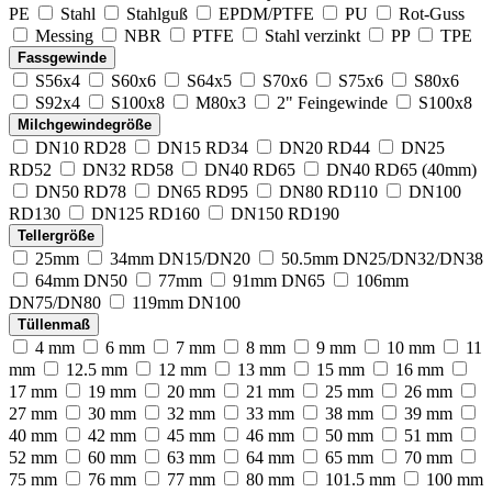
PE
Stahl
Stahlguß
EPDM/PTFE
PU
Rot-Guss
Messing
NBR
PTFE
Stahl verzinkt
PP
TPE
Fassgewinde
S56x4
S60x6
S64x5
S70x6
S75x6
S80x6
S92x4
S100x8
M80x3
2" Feingewinde
S100x8
Milchgewindegröße
DN10 RD28
DN15 RD34
DN20 RD44
DN25
RD52
DN32 RD58
DN40 RD65
DN40 RD65 (40mm)
DN50 RD78
DN65 RD95
DN80 RD110
DN100
RD130
DN125 RD160
DN150 RD190
Tellergröße
25mm
34mm DN15/DN20
50.5mm DN25/DN32/DN38
64mm DN50
77mm
91mm DN65
106mm
DN75/DN80
119mm DN100
Tüllenmaß
4 mm
6 mm
7 mm
8 mm
9 mm
10 mm
11
mm
12.5 mm
12 mm
13 mm
15 mm
16 mm
17 mm
19 mm
20 mm
21 mm
25 mm
26 mm
27 mm
30 mm
32 mm
33 mm
38 mm
39 mm
40 mm
42 mm
45 mm
46 mm
50 mm
51 mm
52 mm
60 mm
63 mm
64 mm
65 mm
70 mm
75 mm
76 mm
77 mm
80 mm
101.5 mm
100 mm