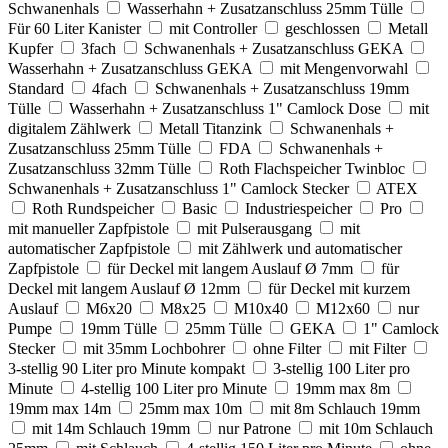
Schwanenhals
Wasserhahn + Zusatzanschluss 25mm Tülle
Für 60 Liter Kanister
mit Controller
geschlossen
Metall
Kupfer
3fach
Schwanenhals + Zusatzanschluss GEKA
Wasserhahn + Zusatzanschluss GEKA
mit Mengenvorwahl
Standard
4fach
Schwanenhals + Zusatzanschluss 19mm
Tülle
Wasserhahn + Zusatzanschluss 1" Camlock Dose
mit
digitalem Zählwerk
Metall Titanzink
Schwanenhals +
Zusatzanschluss 25mm Tülle
FDA
Schwanenhals +
Zusatzanschluss 32mm Tülle
Roth Flachspeicher Twinbloc
Schwanenhals + Zusatzanschluss 1" Camlock Stecker
ATEX
Roth Rundspeicher
Basic
Industriespeicher
Pro
mit manueller Zapfpistole
mit Pulserausgang
mit
automatischer Zapfpistole
mit Zählwerk und automatischer
Zapfpistole
für Deckel mit langem Auslauf Ø 7mm
für
Deckel mit langem Auslauf Ø 12mm
für Deckel mit kurzem
Auslauf
M6x20
M8x25
M10x40
M12x60
nur
Pumpe
19mm Tülle
25mm Tülle
GEKA
1" Camlock
Stecker
mit 35mm Lochbohrer
ohne Filter
mit Filter
3-stellig 90 Liter pro Minute kompakt
3-stellig 100 Liter pro
Minute
4-stellig 100 Liter pro Minute
19mm max 8m
19mm max 14m
25mm max 10m
mit 8m Schlauch 19mm
mit 14m Schlauch 19mm
nur Patrone
mit 10m Schlauch