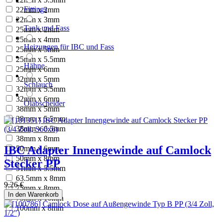
Fittings
22mm x 2mm
22mm x 3mm
Tank und Fass
25mm x 2mm
25mm x 4mm
Heizungen für IBC und Fass
25mm x 5mm
25mm x 5.5mm
Hähne
25mm x 6mm
32mm x 5mm
Schlauch
32mm x 5.5mm
32mm x 6mm
Ölabscheider
38mm x 5mm
38mm x 5.5mm
38mm x 6.5mm
38mm x 8mm
IBC Adapter Innengewinde auf Camlock
50mm x 6mm
50mm x 8mm
Stecker PP
51mm x 5.5mm
63.5mm x 8mm
9,26
€
75mm x 8mm
In den Warenkorb
75mm x 10mm
100mm x 8mm