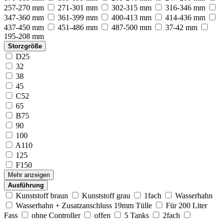
257-270 mm
271-301 mm
302-315 mm
316-346 mm
347-360 mm
361-399 mm
400-413 mm
414-436 mm
437-450 mm
451-486 mm
487-500 mm
37-42 mm
195-208 mm
Storzgröße
D25
32
38
45
C52
65
B75
90
100
A110
125
F150
Mehr anzeigen
Ausführung
Kunststoff braun
Kunststoff grau
1fach
Wasserhahn
Wasserhahn + Zusatzanschluss 19mm Tülle
Für 200 Liter
Fass
ohne Controller
offen
5 Tanks
2fach