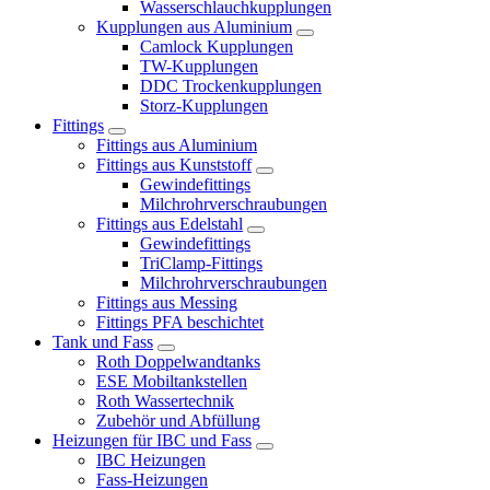
Wasserschlauchkupplungen
Kupplungen aus Aluminium
Camlock Kupplungen
TW-Kupplungen
DDC Trockenkupplungen
Storz-Kupplungen
Fittings
Fittings aus Aluminium
Fittings aus Kunststoff
Gewindefittings
Milchrohrverschraubungen
Fittings aus Edelstahl
Gewindefittings
TriClamp-Fittings
Milchrohrverschraubungen
Fittings aus Messing
Fittings PFA beschichtet
Tank und Fass
Roth Doppelwandtanks
ESE Mobiltankstellen
Roth Wassertechnik
Zubehör und Abfüllung
Heizungen für IBC und Fass
IBC Heizungen
Fass-Heizungen