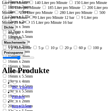
10mm x 1mm
Liter pro Minute
140 Liter pro Minute
150 Liter pro Minute
10mm x 2mm
160 Liter pro Minute
185 Liter pro Minute
200 Liter pro
10mm x 3mm
Minute
250 Liter pro Minute
280 Liter pro Minute
500
12mm x 1.75mm
Liter pro Minute
9 Liter pro Minute 12 bar
9 Liter pro
12mm x 2mm
Minute 25 bar
15 Liter pro Minute 16 bar
12mm x 3mm
Dichte
12.7mm x 4mm
40g/qm
13mm x 5.5mm
100g/qm
13mm x 6mm
Maschenweite
14mm x 2mm
5 µ Aktivkohle
5 µ
10 µ
20 µ
60 µ
100 µ
15mm x 2mm
Preisspanne
15mm x 3mm
16mm x 2mm
16mm x 3mm
Alle Produkte
16mm x 4mm
16mm x 5.5mm
19mm x 4mm
19mm x 4.5mm
IBC Zubehör
19mm x 5.5mm
19mm x 6mm
Pumpen
20mm x 2mm
20mm x 3.5mm
Kupplungen
22mm x 5.5mm