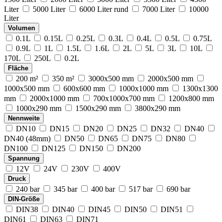
Liter
5000 Liter
6000 Liter rund
7000 Liter
10000
Liter
Volumen
0.1L
0.15L
0.25L
0.3L
0.4L
0.5L
0.75L
0.9L
1L
1.5L
1.6L
2L
5L
3L
10L
170L
250L
0.2L
Fläche
200 m²
350 m²
3000x500 mm
2000x500 mm
1000x500 mm
600x600 mm
1000x1000 mm
1300x1300
mm
2000x1000 mm
700x1000x700 mm
1200x800 mm
1000x290 mm
1500x290 mm
3800x290 mm
Nennweite
DN10
DN15
DN20
DN25
DN32
DN40
DN40 (48mm)
DN50
DN65
DN75
DN80
DN100
DN125
DN150
DN200
Spannung
12V
24V
230V
400V
Druck
240 bar
345 bar
400 bar
517 bar
690 bar
DIN-Größe
DIN38
DIN40
DIN45
DIN50
DIN51
DIN61
DIN63
DIN71