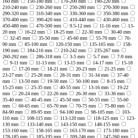
160 mm
150-180 mm
170-200 mm
190-220 mm
210-240 mm
230-260 mm
250-280 mm
270-300 mm
290-320 mm
310-340 mm
330-360 mm
350-380 mm
370-400 mm
390-420 mm
410-440 mm
430-460 mm
450-480 mm
470-500 mm
9.5-12 mm
11-16 mm
13-
20 mm
16-22 mm
18-25 mm
22-30 mm
30-40 mm
32-45 mm
35-50 mm
45-60 mm
55-70 mm
70-
90 mm
85-100 mm
120-150 mm
135-165 mm
158-
190 mm
184-216 mm
210-242 mm
235-267 mm
260-292 mm
286-318 mm
3-5 mm
5-7 mm
7-9 mm
9-11 mm
11-13 mm
13-15 mm
14-17 mm
15-18
mm
17-20 mm
18-21 mm
20-23 mm
21-25 mm
23-27 mm
25-28 mm
28-31 mm
31-34 mm
37-40
mm
13-50 mm
19-50 mm
50-100 mm
8-15 mm
15-25 mm
25-35 mm
40-55 mm
13-16 mm
19-22
mm
20-24 mm
22-26 mm
26-30 mm
33-36 mm
35-40 mm
40-45 mm
45-50 mm
50-55 mm
55-60
mm
60-65 mm
65-70 mm
70-75 mm
75-80 mm
84-90 mm
89-95 mm
94-100 mm
98-105 mm
103-
110 mm
108-115 mm
113-120 mm
118-125 mm
123-
130 mm
133-140 mm
143-150 mm
148-155 mm
153-160 mm
158-165 mm
163-170 mm
173-180 mm
178-185 mm
185-195 mm
209-246 mm
247-260 mm