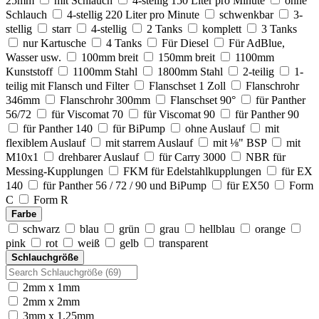
25mm
mit Schlauch
4-stellig 150 Liter pro Minute
ohne
Schlauch
4-stellig 220 Liter pro Minute
schwenkbar
3-
stellig
starr
4-stellig
2 Tanks
komplett
3 Tanks
nur Kartusche
4 Tanks
Für Diesel
Für AdBlue,
Wasser usw.
100mm breit
150mm breit
1100mm
Kunststoff
1100mm Stahl
1800mm Stahl
2-teilig
1-
teilig mit Flansch und Filter
Flanschset 1 Zoll
Flanschrohr
346mm
Flanschrohr 300mm
Flanschset 90°
für Panther
56/72
für Viscomat 70
für Viscomat 90
für Panther 90
für Panther 140
für BiPump
ohne Auslauf
mit
flexiblem Auslauf
mit starrem Auslauf
mit ⅛" BSP
mit
M10x1
drehbarer Auslauf
für Carry 3000
NBR für
Messing-Kupplungen
FKM für Edelstahlkupplungen
für EX
140
für Panther 56 / 72 / 90 und BiPump
für EX50
Form
C
Form R
Farbe
schwarz
blau
grün
grau
hellblau
orange
pink
rot
weiß
gelb
transparent
Schlauchgröße
2mm x 1mm
2mm x 2mm
3mm x 1.25mm