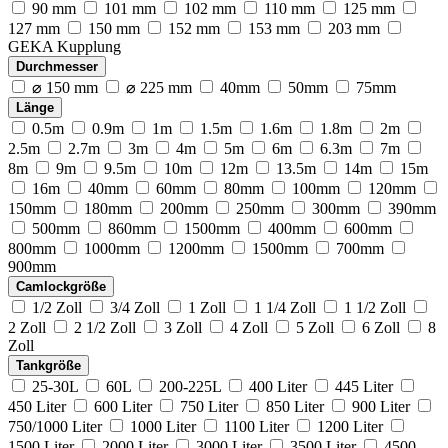
90 mm
101 mm
102 mm
110 mm
125 mm
127 mm
150 mm
152 mm
153 mm
203 mm
GEKA Kupplung
Durchmesser
⌀ 150 mm
⌀ 225 mm
40mm
50mm
75mm
Länge
0.5m
0.9m
1m
1.5m
1.6m
1.8m
2m
2.5m
2.7m
3m
4m
5m
6m
6.3m
7m
8m
9m
9.5m
10m
12m
13.5m
14m
15m
16m
40mm
60mm
80mm
100mm
120mm
150mm
180mm
200mm
250mm
300mm
390mm
500mm
860mm
1500mm
400mm
600mm
800mm
1000mm
1200mm
1500mm
700mm
900mm
Camlockgröße
1/2 Zoll
3/4 Zoll
1 Zoll
1 1/4 Zoll
1 1/2 Zoll
2 Zoll
2 1/2 Zoll
3 Zoll
4 Zoll
5 Zoll
6 Zoll
8
Zoll
Tankgröße
25-30L
60L
200-225L
400 Liter
445 Liter
450 Liter
600 Liter
750 Liter
850 Liter
900 Liter
750/1000 Liter
1000 Liter
1100 Liter
1200 Liter
1500 Liter
2000 Liter
3000 Liter
3500 Liter
4500