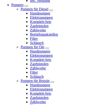
IBC Heizung
Pumpen
Pumpen für Diesel
Handpumpen
Elektropumpen
Komplett-Sets
Zapfpistolen
Zählwerke
Betriebstankstellen
Filter
Schlauch
Pumpen für Öle
Handpumpen
Elektropumpen
Komplett-Sets
Zapfpistolen
Zählwerke
Filter
Schlauch
Pumpen für Benzin
Handpumpen
Elektropumpen
Komplett-Sets
Zapfpistolen
Zählwerke