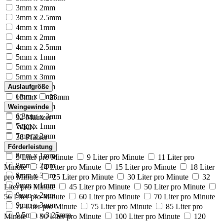
3mm x 2mm
3mm x 2.5mm
4mm x 1mm
4mm x 2mm
4mm x 2.5mm
5mm x 1mm
5mm x 2mm
5mm x 3mm
6mm x 1mm
Auslaufgröße
6mm x 2mm
13mm
23mm
6mm x 3mm
Weingewinde
6.3mm x 3mm
32 Mainzer
7mm x 1mm
WKN
7mm x 2mm
38 Pfälzer
7mm x 3mm
Förderleistung
8mm x 1mm
5 Liter pro Minute
9 Liter pro Minute
11 Liter pro
8mm x 2mm
Minute
14 Liter pro Minute
15 Liter pro Minute
18 Liter
8mm x 3mm
pro Minute
25 Liter pro Minute
30 Liter pro Minute
32
9mm x 1mm
Liter pro Minute
45 Liter pro Minute
50 Liter pro Minute
9mm x 2mm
56 Liter pro Minute
60 Liter pro Minute
70 Liter pro Minute
9mm x 3mm
72 Liter pro Minute
75 Liter pro Minute
85 Liter pro
9.5mm x 3.25mm
Minute
90 Liter pro Minute
100 Liter pro Minute
120