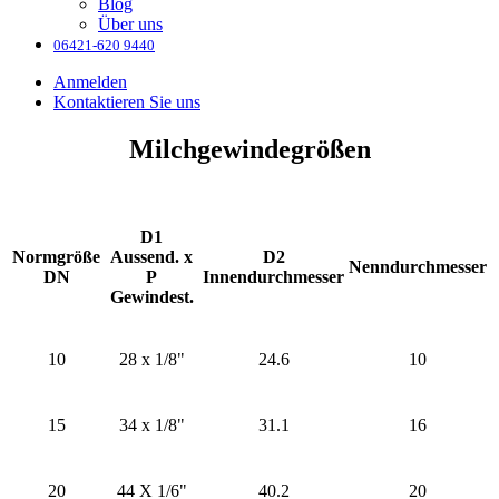
Blog
Über uns
06421-620 9440
Anmelden
Kontaktieren Sie uns
Milchgewindegrößen
D1
Normgröße
Aussend. x
D2
Nenndurchmesser
DN
P
Innendurchmesser
Gewindest.
10
28 x 1/8"
24.6
10
15
34 x 1/8"
31.1
16
20
44 X 1/6"
40.2
20