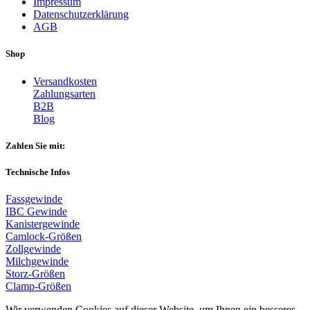
Impressum
Datenschutzerklärung
AGB
Shop
Versandkosten
Zahlungsarten
B2B
Blog
Zahlen Sie mit:
Technische Infos
Fassgewinde
IBC Gewinde
Kanistergewinde
Camlock-Größen
Zollgewinde
Milchgewinde
Storz-Größen
Clamp-Größen
Wir verwenden Cookies auf dieser Website, um Ihnen ein besseres