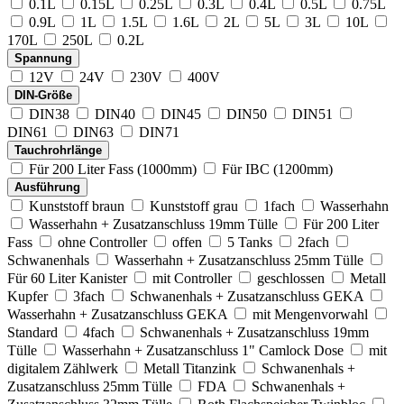
0.1L
0.15L
0.25L
0.3L
0.4L
0.5L
0.75L
0.9L
1L
1.5L
1.6L
2L
5L
3L
10L
170L
250L
0.2L
Spannung
12V
24V
230V
400V
DIN-Größe
DIN38
DIN40
DIN45
DIN50
DIN51
DIN61
DIN63
DIN71
Tauchrohrlänge
Für 200 Liter Fass (1000mm)
Für IBC (1200mm)
Ausführung
Kunststoff braun
Kunststoff grau
1fach
Wasserhahn
Wasserhahn + Zusatzanschluss 19mm Tülle
Für 200 Liter
Fass
ohne Controller
offen
5 Tanks
2fach
Schwanenhals
Wasserhahn + Zusatzanschluss 25mm Tülle
Für 60 Liter Kanister
mit Controller
geschlossen
Metall
Kupfer
3fach
Schwanenhals + Zusatzanschluss GEKA
Wasserhahn + Zusatzanschluss GEKA
mit Mengenvorwahl
Standard
4fach
Schwanenhals + Zusatzanschluss 19mm
Tülle
Wasserhahn + Zusatzanschluss 1" Camlock Dose
mit
digitalem Zählwerk
Metall Titanzink
Schwanenhals +
Zusatzanschluss 25mm Tülle
FDA
Schwanenhals +