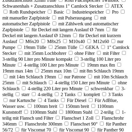
Zusatzanschluss 32mm Tülle
Roth Flachspeicher Twinbloc
Schwanenhals + Zusatzanschluss 1" Camlock Stecker
ATEX
Roth Rundspeicher
Basic
Industriespeicher
Pro
mit manueller Zapfpistole
mit Pulserausgang
mit
automatischer Zapfpistole
mit Zählwerk und automatischer
Zapfpistole
für Deckel mit langem Auslauf Ø 7mm
für
Deckel mit langem Auslauf Ø 12mm
für Deckel mit kurzem
Auslauf
M6x20
M8x25
M10x40
M12x60
nur
Pumpe
19mm Tülle
25mm Tülle
GEKA
1" Camlock
Stecker
mit 35mm Lochbohrer
ohne Filter
mit Filter
3-stellig 90 Liter pro Minute kompakt
3-stellig 100 Liter pro
Minute
4-stellig 100 Liter pro Minute
19mm max 8m
19mm max 14m
25mm max 10m
mit 8m Schlauch 19mm
mit 14m Schlauch 19mm
nur Patrone
mit 10m Schlauch
25mm
mit Schlauch
4-stellig 150 Liter pro Minute
ohne
Schlauch
4-stellig 220 Liter pro Minute
schwenkbar
3-
stellig
starr
4-stellig
2 Tanks
komplett
3 Tanks
nur Kartusche
4 Tanks
Für Diesel
Für AdBlue,
Wasser usw.
100mm breit
150mm breit
1100mm
Kunststoff
1100mm Stahl
1800mm Stahl
2-teilig
1-
teilig mit Flansch und Filter
Flanschset 1 Zoll
Flanschrohr
346mm
Flanschrohr 300mm
Flanschset 90°
für Panther
56/72
für Viscomat 70
für Viscomat 90
für Panther 90