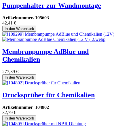
Pumpenhalter zur Wandmontage
Artikelnummer-
105603
42,41
€
In den Warenkorb
Membranpumpe AdBlue und
Chemikalien
277,39
€
In den Warenkorb
Drucksprüher für Chemikalien
Artikelnummer-
104802
32,79
€
In den Warenkorb