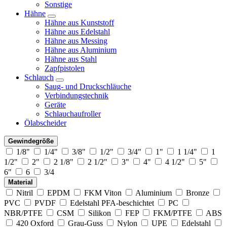
Sonstige
Hähne
Hähne aus Kunststoff
Hähne aus Edelstahl
Hähne aus Messing
Hähne aus Aluminium
Hähne aus Stahl
Zapfpistolen
Schlauch
Saug- und Druckschläuche
Verbindungstechnik
Geräte
Schlauchaufroller
Ölabscheider
Gewindegröße
1/8"
1/4"
3/8"
1/2"
3/4"
1"
1 1/4"
1
1/2"
2"
2 1/8"
2 1/2"
3"
4"
4 1/2"
5"
6"
6
3/4
Material
Nitril
EPDM
FKM Viton
Aluminium
Bronze
PVC
PVDF
Edelstahl PFA-beschichtet
PC
NBR/PTFE
CSM
Silikon
FEP
FKM/PTFE
ABS
420 Oxford
Grau-Guss
Nylon
UPE
Edelstahl