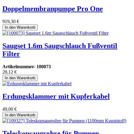
Doppelmembranpumpe Pro One
919,30
€
In den Warenkorb
Saugset 1.6m Saugschlauch Fußventil
Filter
Artikelnummer-
100073
28,12
€
In den Warenkorb
Erdungsklammer mit Kupferkabel
49,00
€
In den Warenkorb
Teleskopsaugrohre für Pumpen