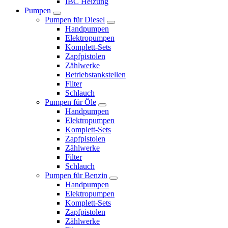
IBC Heizung
Pumpen
Pumpen für Diesel
Handpumpen
Elektropumpen
Komplett-Sets
Zapfpistolen
Zählwerke
Betriebstankstellen
Filter
Schlauch
Pumpen für Öle
Handpumpen
Elektropumpen
Komplett-Sets
Zapfpistolen
Zählwerke
Filter
Schlauch
Pumpen für Benzin
Handpumpen
Elektropumpen
Komplett-Sets
Zapfpistolen
Zählwerke