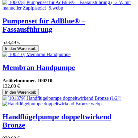
Pumpenset für AdBlue® –
Fassausführung
533,49
€
In den Warenkorb
Membran Handpumpe
Artikelnummer-
100210
132,00
€
In den Warenkorb
Handflügelpumpe doppeltwirkend
Bronze