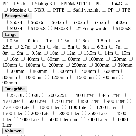
PE
Stahl
Stahlguß
EPDM/PTFE
PU
Rot-Guss
Messing
NBR
PTFE
Stahl verzinkt
PP
TPE
Fassgewinde
S56x4
S60x6
S64x5
S70x6
S75x6
S80x6
S92x4
S100x8
M80x3
2" Feingewinde
S100x8
Länge
0.5m
0.9m
1m
1.5m
1.6m
1.8m
2m
2.5m
2.7m
3m
4m
5m
6m
6.3m
7m
8m
9m
9.5m
10m
12m
13.5m
14m
15m
16m
40mm
60mm
80mm
100mm
120mm
150mm
180mm
200mm
250mm
300mm
390mm
500mm
860mm
1500mm
400mm
600mm
800mm
1000mm
1200mm
1500mm
700mm
900mm
Tankgröße
25-30L
60L
200-225L
400 Liter
445 Liter
450 Liter
600 Liter
750 Liter
850 Liter
900 Liter
750/1000 Liter
1000 Liter
1100 Liter
1200 Liter
1500 Liter
2000 Liter
3000 Liter
3500 Liter
4500
Liter
5000 Liter
6000 Liter rund
7000 Liter
10000
Liter
Volumen