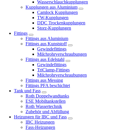
Wasserschlauchkupplungen
Kupplungen aus Aluminium
Camlock Kupplungen
TW-Kupplungen
DDC Trockenkupplungen
Storz-Kupplungen
Fittings
Fittings aus Aluminium
Fittings aus Kunststoff
Gewindefittings
Milchrohrverschraubungen
Fittings aus Edelstahl
Gewindefittings
TriClamp-Fittings
Milchrohrverschraubungen
Fittings aus Messing
Fittings PFA beschichtet
Tank und Fass
Roth Doppelwandtanks
ESE Mobiltankstellen
Roth Wassertechnik
Zubehör und Abfüllung
Heizungen für IBC und Fass
IBC Heizungen
Fass-Heizungen