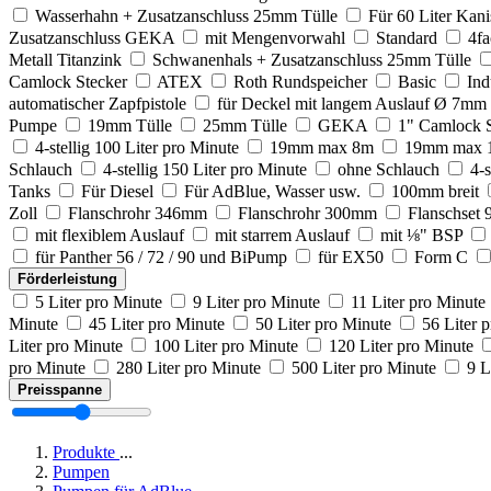
Wasserhahn + Zusatzanschluss 25mm Tülle
Für 60 Liter Kani
Zusatzanschluss GEKA
mit Mengenvorwahl
Standard
4fa
Metall Titanzink
Schwanenhals + Zusatzanschluss 25mm Tülle
Camlock Stecker
ATEX
Roth Rundspeicher
Basic
Ind
automatischer Zapfpistole
für Deckel mit langem Auslauf Ø 7mm
Pumpe
19mm Tülle
25mm Tülle
GEKA
1" Camlock S
4-stellig 100 Liter pro Minute
19mm max 8m
19mm max 
Schlauch
4-stellig 150 Liter pro Minute
ohne Schlauch
4-s
Tanks
Für Diesel
Für AdBlue, Wasser usw.
100mm breit
Zoll
Flanschrohr 346mm
Flanschrohr 300mm
Flanschset 
mit flexiblem Auslauf
mit starrem Auslauf
mit ⅛" BSP
für Panther 56 / 72 / 90 und BiPump
für EX50
Form C
Förderleistung
5 Liter pro Minute
9 Liter pro Minute
11 Liter pro Minute
Minute
45 Liter pro Minute
50 Liter pro Minute
56 Liter 
Liter pro Minute
100 Liter pro Minute
120 Liter pro Minute
pro Minute
280 Liter pro Minute
500 Liter pro Minute
9 L
Preisspanne
Produkte
...
Pumpen