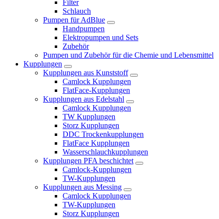
Filter
Schlauch
Pumpen für AdBlue
Handpumpen
Elektropumpen und Sets
Zubehör
Pumpen und Zubehör für die Chemie und Lebensmittel
Kupplungen
Kupplungen aus Kunststoff
Camlock Kupplungen
FlatFace-Kupplungen
Kupplungen aus Edelstahl
Camlock Kupplungen
TW Kupplungen
Storz Kupplungen
DDC Trockenkupplungen
FlatFace Kupplungen
Wasserschlauchkupplungen
Kupplungen PFA beschichtet
Camlock-Kupplungen
TW-Kupplungen
Kupplungen aus Messing
Camlock Kupplungen
TW-Kupplungen
Storz Kupplungen