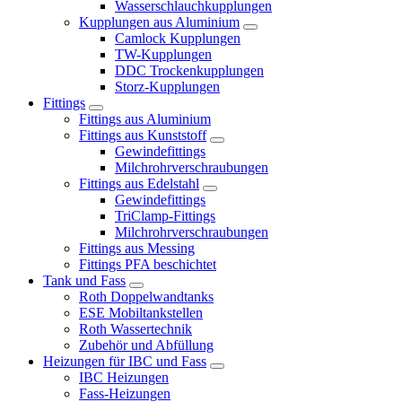
Wasserschlauchkupplungen
Kupplungen aus Aluminium
Camlock Kupplungen
TW-Kupplungen
DDC Trockenkupplungen
Storz-Kupplungen
Fittings
Fittings aus Aluminium
Fittings aus Kunststoff
Gewindefittings
Milchrohrverschraubungen
Fittings aus Edelstahl
Gewindefittings
TriClamp-Fittings
Milchrohrverschraubungen
Fittings aus Messing
Fittings PFA beschichtet
Tank und Fass
Roth Doppelwandtanks
ESE Mobiltankstellen
Roth Wassertechnik
Zubehör und Abfüllung
Heizungen für IBC und Fass
IBC Heizungen
Fass-Heizungen