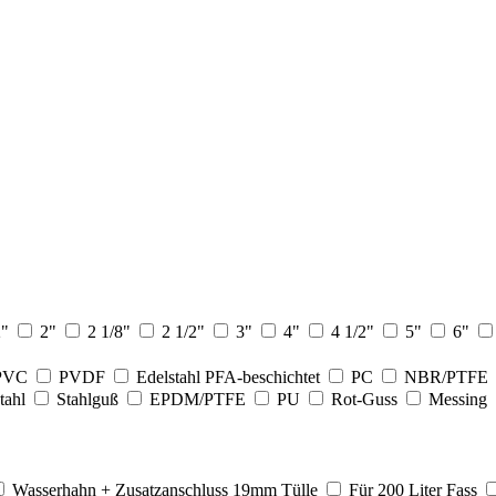
2"
2"
2 1/8"
2 1/2"
3"
4"
4 1/2"
5"
6"
PVC
PVDF
Edelstahl PFA-beschichtet
PC
NBR/PTFE
tahl
Stahlguß
EPDM/PTFE
PU
Rot-Guss
Messing
Wasserhahn + Zusatzanschluss 19mm Tülle
Für 200 Liter Fass