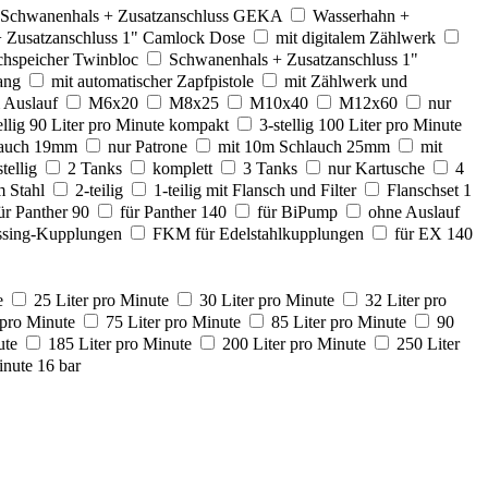
Schwanenhals + Zusatzanschluss GEKA
Wasserhahn +
 Zusatzanschluss 1" Camlock Dose
mit digitalem Zählwerk
chspeicher Twinbloc
Schwanenhals + Zusatzanschluss 1"
ang
mit automatischer Zapfpistole
mit Zählwerk und
 Auslauf
M6x20
M8x25
M10x40
M12x60
nur
ellig 90 Liter pro Minute kompakt
3-stellig 100 Liter pro Minute
lauch 19mm
nur Patrone
mit 10m Schlauch 25mm
mit
stellig
2 Tanks
komplett
3 Tanks
nur Kartusche
4
 Stahl
2-teilig
1-teilig mit Flansch und Filter
Flanschset 1
ür Panther 90
für Panther 140
für BiPump
ohne Auslauf
sing-Kupplungen
FKM für Edelstahlkupplungen
für EX 140
e
25 Liter pro Minute
30 Liter pro Minute
32 Liter pro
 pro Minute
75 Liter pro Minute
85 Liter pro Minute
90
ute
185 Liter pro Minute
200 Liter pro Minute
250 Liter
inute 16 bar