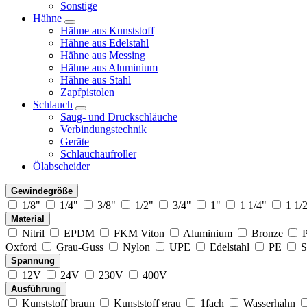
Sonstige
Hähne
Hähne aus Kunststoff
Hähne aus Edelstahl
Hähne aus Messing
Hähne aus Aluminium
Hähne aus Stahl
Zapfpistolen
Schlauch
Saug- und Druckschläuche
Verbindungstechnik
Geräte
Schlauchaufroller
Ölabscheider
Gewindegröße
1/8"
1/4"
3/8"
1/2"
3/4"
1"
1 1/4"
1 1/
Material
Nitril
EPDM
FKM Viton
Aluminium
Bronze
Oxford
Grau-Guss
Nylon
UPE
Edelstahl
PE
S
Spannung
12V
24V
230V
400V
Ausführung
Kunststoff braun
Kunststoff grau
1fach
Wasserhahn