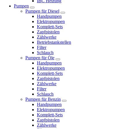
IBC Heizung
Pumpen
Pumpen für Diesel
Handpumpen
Elektropumpen
Komplett-Sets
Zapfpistolen
Zählwerke
Betriebstankstellen
Filter
Schlauch
Pumpen für Öle
Handpumpen
Elektropumpen
Komplett-Sets
Zapfpistolen
Zählwerke
Filter
Schlauch
Pumpen für Benzin
Handpumpen
Elektropumpen
Komplett-Sets
Zapfpistolen
Zählwerke