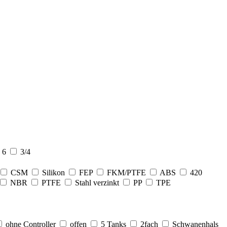
6
3/4
CSM
Silikon
FEP
FKM/PTFE
ABS
420
NBR
PTFE
Stahl verzinkt
PP
TPE
ohne Controller
offen
5 Tanks
2fach
Schwanenhals