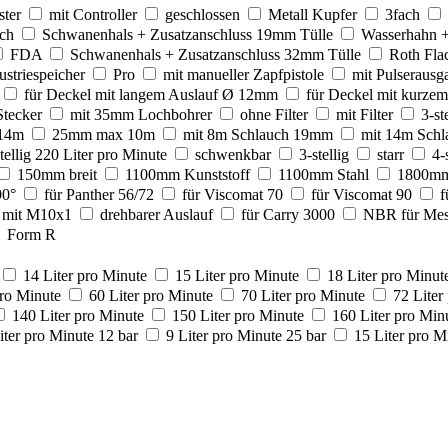
ster
mit Controller
geschlossen
Metall Kupfer
3fach
ch
Schwanenhals + Zusatzanschluss 19mm Tülle
Wasserhahn +
FDA
Schwanenhals + Zusatzanschluss 32mm Tülle
Roth Fla
ustriespeicher
Pro
mit manueller Zapfpistole
mit Pulserausg
für Deckel mit langem Auslauf Ø 12mm
für Deckel mit kurzem
tecker
mit 35mm Lochbohrer
ohne Filter
mit Filter
3-st
14m
25mm max 10m
mit 8m Schlauch 19mm
mit 14m Sch
tellig 220 Liter pro Minute
schwenkbar
3-stellig
starr
4-
150mm breit
1100mm Kunststoff
1100mm Stahl
1800mm
90°
für Panther 56/72
für Viscomat 70
für Viscomat 90
f
mit M10x1
drehbarer Auslauf
für Carry 3000
NBR für Mes
Form R
14 Liter pro Minute
15 Liter pro Minute
18 Liter pro Minut
pro Minute
60 Liter pro Minute
70 Liter pro Minute
72 Liter
140 Liter pro Minute
150 Liter pro Minute
160 Liter pro Min
iter pro Minute 12 bar
9 Liter pro Minute 25 bar
15 Liter pro M