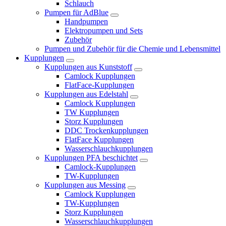
Schlauch
Pumpen für AdBlue
Handpumpen
Elektropumpen und Sets
Zubehör
Pumpen und Zubehör für die Chemie und Lebensmittel
Kupplungen
Kupplungen aus Kunststoff
Camlock Kupplungen
FlatFace-Kupplungen
Kupplungen aus Edelstahl
Camlock Kupplungen
TW Kupplungen
Storz Kupplungen
DDC Trockenkupplungen
FlatFace Kupplungen
Wasserschlauchkupplungen
Kupplungen PFA beschichtet
Camlock-Kupplungen
TW-Kupplungen
Kupplungen aus Messing
Camlock Kupplungen
TW-Kupplungen
Storz Kupplungen
Wasserschlauchkupplungen