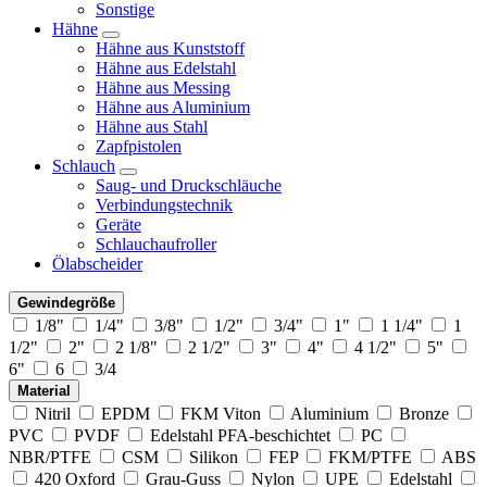
Sonstige
Hähne
Hähne aus Kunststoff
Hähne aus Edelstahl
Hähne aus Messing
Hähne aus Aluminium
Hähne aus Stahl
Zapfpistolen
Schlauch
Saug- und Druckschläuche
Verbindungstechnik
Geräte
Schlauchaufroller
Ölabscheider
Gewindegröße
1/8"
1/4"
3/8"
1/2"
3/4"
1"
1 1/4"
1
1/2"
2"
2 1/8"
2 1/2"
3"
4"
4 1/2"
5"
6"
6
3/4
Material
Nitril
EPDM
FKM Viton
Aluminium
Bronze
PVC
PVDF
Edelstahl PFA-beschichtet
PC
NBR/PTFE
CSM
Silikon
FEP
FKM/PTFE
ABS
420 Oxford
Grau-Guss
Nylon
UPE
Edelstahl