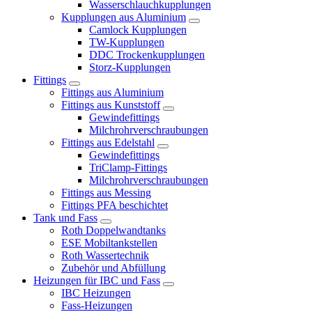
Wasserschlauchkupplungen
Kupplungen aus Aluminium
Camlock Kupplungen
TW-Kupplungen
DDC Trockenkupplungen
Storz-Kupplungen
Fittings
Fittings aus Aluminium
Fittings aus Kunststoff
Gewindefittings
Milchrohrverschraubungen
Fittings aus Edelstahl
Gewindefittings
TriClamp-Fittings
Milchrohrverschraubungen
Fittings aus Messing
Fittings PFA beschichtet
Tank und Fass
Roth Doppelwandtanks
ESE Mobiltankstellen
Roth Wassertechnik
Zubehör und Abfüllung
Heizungen für IBC und Fass
IBC Heizungen
Fass-Heizungen