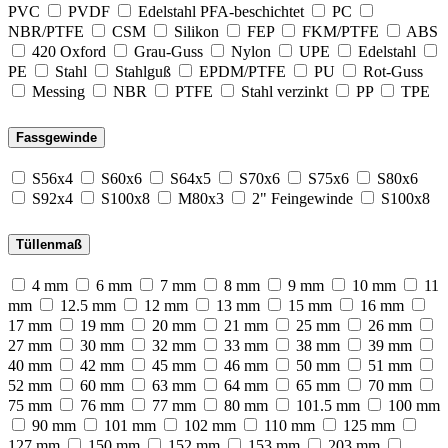
PVC
PVDF
Edelstahl PFA-beschichtet
PC
NBR/PTFE
CSM
Silikon
FEP
FKM/PTFE
ABS
420 Oxford
Grau-Guss
Nylon
UPE
Edelstahl
PE
Stahl
Stahlguß
EPDM/PTFE
PU
Rot-Guss
Messing
NBR
PTFE
Stahl verzinkt
PP
TPE
Fassgewinde
S56x4
S60x6
S64x5
S70x6
S75x6
S80x6
S92x4
S100x8
M80x3
2" Feingewinde
S100x8
Tüllenmaß
4 mm
6 mm
7 mm
8 mm
9 mm
10 mm
11
mm
12.5 mm
12 mm
13 mm
15 mm
16 mm
17 mm
19 mm
20 mm
21 mm
25 mm
26 mm
27 mm
30 mm
32 mm
33 mm
38 mm
39 mm
40 mm
42 mm
45 mm
46 mm
50 mm
51 mm
52 mm
60 mm
63 mm
64 mm
65 mm
70 mm
75 mm
76 mm
77 mm
80 mm
101.5 mm
100 mm
90 mm
101 mm
102 mm
110 mm
125 mm
127 mm
150 mm
152 mm
153 mm
203 mm