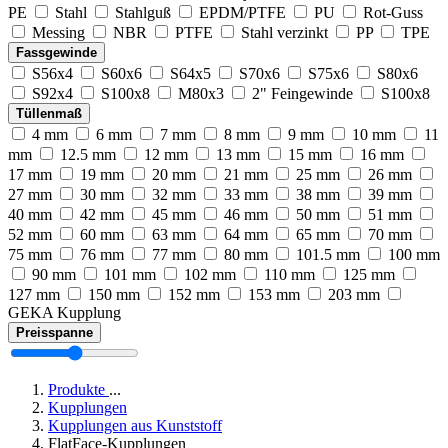
PE
Stahl
Stahlguß
EPDM/PTFE
PU
Rot-Guss
Messing
NBR
PTFE
Stahl verzinkt
PP
TPE
Fassgewinde
S56x4
S60x6
S64x5
S70x6
S75x6
S80x6
S92x4
S100x8
M80x3
2" Feingewinde
S100x8
Tüllenmaß
4 mm
6 mm
7 mm
8 mm
9 mm
10 mm
11
mm
12.5 mm
12 mm
13 mm
15 mm
16 mm
17 mm
19 mm
20 mm
21 mm
25 mm
26 mm
27 mm
30 mm
32 mm
33 mm
38 mm
39 mm
40 mm
42 mm
45 mm
46 mm
50 mm
51 mm
52 mm
60 mm
63 mm
64 mm
65 mm
70 mm
75 mm
76 mm
77 mm
80 mm
101.5 mm
100 mm
90 mm
101 mm
102 mm
110 mm
125 mm
127 mm
150 mm
152 mm
153 mm
203 mm
GEKA Kupplung
Preisspanne
Produkte
...
Kupplungen
Kupplungen aus Kunststoff
FlatFace-Kupplungen