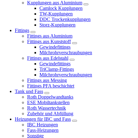
Kupplungen aus Aluminium
Camlock Kupplungen
TW-Kupplungen
DDC Trockenkupplungen
Storz-Kupplungen
Fittings
Fittings aus Aluminium
Fittings aus Kunststoff
Gewindefittings
Milchrohrverschraubungen
Fittings aus Edelstahl
Gewindefittings
TriClamp-Fittings
Milchrohrverschraubungen
Fittings aus Messing
Fittings PFA beschichtet
Tank und Fass
Roth Doppelwandtanks
ESE Mobiltankstellen
Roth Wassertechnik
Zubehör und Abfüllung
Heizungen für IBC und Fass
IBC Heizungen
Fass-Heizungen
Sonstige