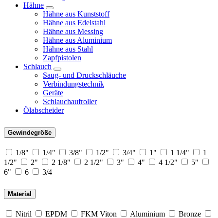
Hähne
Hähne aus Kunststoff
Hähne aus Edelstahl
Hähne aus Messing
Hähne aus Aluminium
Hähne aus Stahl
Zapfpistolen
Schlauch
Saug- und Druckschläuche
Verbindungstechnik
Geräte
Schlauchaufroller
Ölabscheider
Gewindegröße
1/8"
1/4"
3/8"
1/2"
3/4"
1"
1 1/4"
1
1/2"
2"
2 1/8"
2 1/2"
3"
4"
4 1/2"
5"
6"
6
3/4
Material
Nitril
EPDM
FKM Viton
Aluminium
Bronze