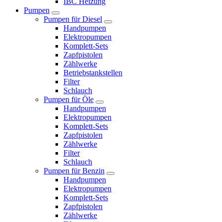
IBC Heizung
Pumpen
Pumpen für Diesel
Handpumpen
Elektropumpen
Komplett-Sets
Zapfpistolen
Zählwerke
Betriebstankstellen
Filter
Schlauch
Pumpen für Öle
Handpumpen
Elektropumpen
Komplett-Sets
Zapfpistolen
Zählwerke
Filter
Schlauch
Pumpen für Benzin
Handpumpen
Elektropumpen
Komplett-Sets
Zapfpistolen
Zählwerke