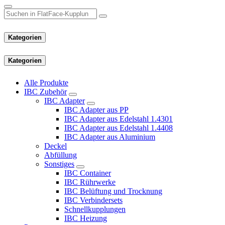
Kategorien
Kategorien
Alle Produkte
IBC Zubehör
IBC Adapter
IBC Adapter aus PP
IBC Adapter aus Edelstahl 1.4301
IBC Adapter aus Edelstahl 1.4408
IBC Adapter aus Aluminium
Deckel
Abfüllung
Sonstiges
IBC Container
IBC Rührwerke
IBC Belüftung und Trocknung
IBC Verbindersets
Schnellkupplungen
IBC Heizung