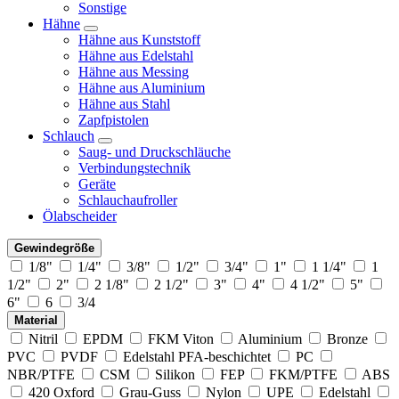
Sonstige
Hähne
Hähne aus Kunststoff
Hähne aus Edelstahl
Hähne aus Messing
Hähne aus Aluminium
Hähne aus Stahl
Zapfpistolen
Schlauch
Saug- und Druckschläuche
Verbindungstechnik
Geräte
Schlauchaufroller
Ölabscheider
Gewindegröße
1/8"
1/4"
3/8"
1/2"
3/4"
1"
1 1/4"
1
1/2"
2"
2 1/8"
2 1/2"
3"
4"
4 1/2"
5"
6"
6
3/4
Material
Nitril
EPDM
FKM Viton
Aluminium
Bronze
PVC
PVDF
Edelstahl PFA-beschichtet
PC
NBR/PTFE
CSM
Silikon
FEP
FKM/PTFE
ABS
420 Oxford
Grau-Guss
Nylon
UPE
Edelstahl