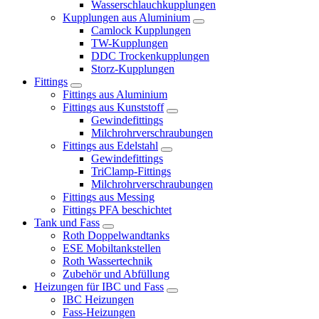
Wasserschlauchkupplungen
Kupplungen aus Aluminium
Camlock Kupplungen
TW-Kupplungen
DDC Trockenkupplungen
Storz-Kupplungen
Fittings
Fittings aus Aluminium
Fittings aus Kunststoff
Gewindefittings
Milchrohrverschraubungen
Fittings aus Edelstahl
Gewindefittings
TriClamp-Fittings
Milchrohrverschraubungen
Fittings aus Messing
Fittings PFA beschichtet
Tank und Fass
Roth Doppelwandtanks
ESE Mobiltankstellen
Roth Wassertechnik
Zubehör und Abfüllung
Heizungen für IBC und Fass
IBC Heizungen
Fass-Heizungen