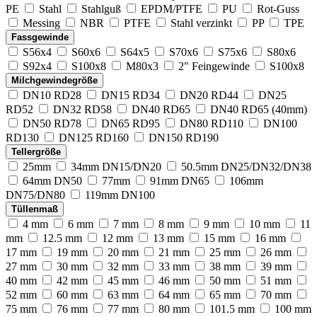
PE
Stahl
Stahlguß
EPDM/PTFE
PU
Rot-Guss
Messing
NBR
PTFE
Stahl verzinkt
PP
TPE
Fassgewinde
S56x4
S60x6
S64x5
S70x6
S75x6
S80x6
S92x4
S100x8
M80x3
2" Feingewinde
S100x8
Milchgewindegröße
DN10 RD28
DN15 RD34
DN20 RD44
DN25
RD52
DN32 RD58
DN40 RD65
DN40 RD65 (40mm)
DN50 RD78
DN65 RD95
DN80 RD110
DN100
RD130
DN125 RD160
DN150 RD190
Tellergröße
25mm
34mm DN15/DN20
50.5mm DN25/DN32/DN38
64mm DN50
77mm
91mm DN65
106mm
DN75/DN80
119mm DN100
Tüllenmaß
4 mm
6 mm
7 mm
8 mm
9 mm
10 mm
11
mm
12.5 mm
12 mm
13 mm
15 mm
16 mm
17 mm
19 mm
20 mm
21 mm
25 mm
26 mm
27 mm
30 mm
32 mm
33 mm
38 mm
39 mm
40 mm
42 mm
45 mm
46 mm
50 mm
51 mm
52 mm
60 mm
63 mm
64 mm
65 mm
70 mm
75 mm
76 mm
77 mm
80 mm
101.5 mm
100 mm