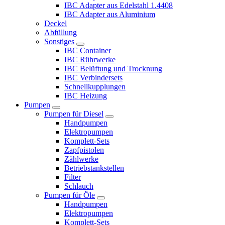
IBC Adapter aus Edelstahl 1.4408
IBC Adapter aus Aluminium
Deckel
Abfüllung
Sonstiges
IBC Container
IBC Rührwerke
IBC Belüftung und Trocknung
IBC Verbindersets
Schnellkupplungen
IBC Heizung
Pumpen
Pumpen für Diesel
Handpumpen
Elektropumpen
Komplett-Sets
Zapfpistolen
Zählwerke
Betriebstankstellen
Filter
Schlauch
Pumpen für Öle
Handpumpen
Elektropumpen
Komplett-Sets