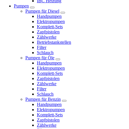
IBC Heizung
Pumpen
Pumpen für Diesel
Handpumpen
Elektropumpen
Komplett-Sets
Zapfpistolen
Zählwerke
Betriebstankstellen
Filter
Schlauch
Pumpen für Öle
Handpumpen
Elektropumpen
Komplett-Sets
Zapfpistolen
Zählwerke
Filter
Schlauch
Pumpen für Benzin
Handpumpen
Elektropumpen
Komplett-Sets
Zapfpistolen
Zählwerke