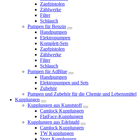
Zapfpistolen
Zählwerke
Filter
Schlauch
Pumpen für Benzin
Handpumpen
Elektropumpen
Komplett-Sets
Zapfpistolen
Zählwerke
Filter
Schlauch
Pumpen für AdBlue
Handpumpen
Elektropumpen und Sets
Zubehör
Pumpen und Zubehör für die Chemie und Lebensmittel
Kupplungen
Kupplungen aus Kunststoff
Camlock Kupplungen
FlatFace-Kupplungen
Kupplungen aus Edelstahl
Camlock Kupplungen
TW Kupplungen
Storz Kupplungen