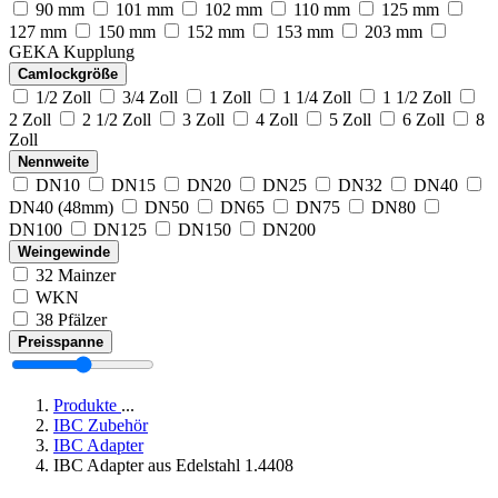
90 mm
101 mm
102 mm
110 mm
125 mm
127 mm
150 mm
152 mm
153 mm
203 mm
GEKA Kupplung
Camlockgröße
1/2 Zoll
3/4 Zoll
1 Zoll
1 1/4 Zoll
1 1/2 Zoll
2 Zoll
2 1/2 Zoll
3 Zoll
4 Zoll
5 Zoll
6 Zoll
8
Zoll
Nennweite
DN10
DN15
DN20
DN25
DN32
DN40
DN40 (48mm)
DN50
DN65
DN75
DN80
DN100
DN125
DN150
DN200
Weingewinde
32 Mainzer
WKN
38 Pfälzer
Preisspanne
Produkte
...
IBC Zubehör
IBC Adapter
IBC Adapter aus Edelstahl 1.4408