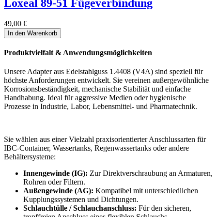
Loxeal 89-51 Fügeverbindung
49,00
€
In den Warenkorb
Produktvielfalt & Anwendungsmöglichkeiten
Unsere Adapter aus Edelstahlguss 1.4408 (V4A) sind speziell für
höchste Anforderungen entwickelt. Sie vereinen außergewöhnliche
Korrosionsbeständigkeit, mechanische Stabilität und einfache
Handhabung. Ideal für aggressive Medien oder hygienische
Prozesse in Industrie, Labor, Lebensmittel- und Pharmatechnik.
Sie wählen aus einer Vielzahl praxisorientierter Anschlussarten für
IBC-Container, Wassertanks, Regenwassertanks oder andere
Behältersysteme:
Innengewinde (IG):
Zur Direktverschraubung an Armaturen,
Rohren oder Filtern.
Außengewinde (AG):
Kompatibel mit unterschiedlichen
Kupplungssystemen und Dichtungen.
Schlauchtülle / Schlauchanschluss:
Für den sicheren,
tropffreien Anschluss eines flexiblen Schlauchs.