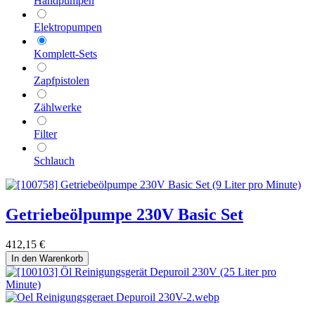
Handpumpen
Elektropumpen
Komplett-Sets
Zapfpistolen
Zählwerke
Filter
Schlauch
Getriebeölpumpe 230V Basic Set
412,15
€
In den Warenkorb