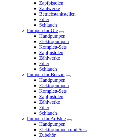
Zapfpistolen
Zählwerke
Betriebstankstellen
Filter
Schlauch
Pumpen für Öle
Handpumpen
Elektropumpen
Komplett-Sets
Zapfpistolen
Zählwerke
Filter
Schlauch
Pumpen für Benzin
Handpumpen
Elektropumpen
Komplett-Sets
Zapfpistolen
Zählwerke
Filter
Schlauch
Pumpen für AdBlue
Handpumpen
Elektropumpen und Sets
Zubehör