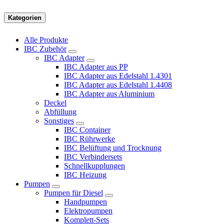
Kategorien
Alle Produkte
IBC Zubehör
IBC Adapter
IBC Adapter aus PP
IBC Adapter aus Edelstahl 1.4301
IBC Adapter aus Edelstahl 1.4408
IBC Adapter aus Aluminium
Deckel
Abfüllung
Sonstiges
IBC Container
IBC Rührwerke
IBC Belüftung und Trocknung
IBC Verbindersets
Schnellkupplungen
IBC Heizung
Pumpen
Pumpen für Diesel
Handpumpen
Elektropumpen
Komplett-Sets