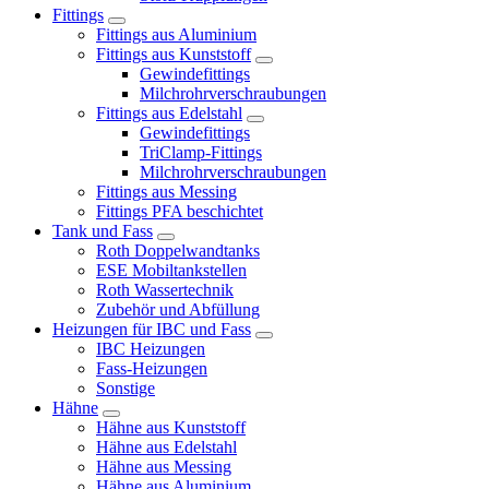
Fittings
Fittings aus Aluminium
Fittings aus Kunststoff
Gewindefittings
Milchrohrverschraubungen
Fittings aus Edelstahl
Gewindefittings
TriClamp-Fittings
Milchrohrverschraubungen
Fittings aus Messing
Fittings PFA beschichtet
Tank und Fass
Roth Doppelwandtanks
ESE Mobiltankstellen
Roth Wassertechnik
Zubehör und Abfüllung
Heizungen für IBC und Fass
IBC Heizungen
Fass-Heizungen
Sonstige
Hähne
Hähne aus Kunststoff
Hähne aus Edelstahl
Hähne aus Messing
Hähne aus Aluminium