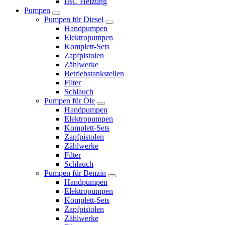
IBC Heizung
Pumpen
Pumpen für Diesel
Handpumpen
Elektropumpen
Komplett-Sets
Zapfpistolen
Zählwerke
Betriebstankstellen
Filter
Schlauch
Pumpen für Öle
Handpumpen
Elektropumpen
Komplett-Sets
Zapfpistolen
Zählwerke
Filter
Schlauch
Pumpen für Benzin
Handpumpen
Elektropumpen
Komplett-Sets
Zapfpistolen
Zählwerke