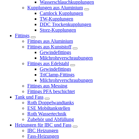
Wasserschlauchkupplungen
Kupplungen aus Aluminium
Camlock Kupplungen
TW-Kupplungen
DDC Trockenkupplungen
Storz-Kupplungen
Fittings
Fittings aus Aluminium
Fittings aus Kunststoff
Gewindefittings
Milchrohrverschraubungen
Fittings aus Edelstahl
Gewindefittings
TriClamp-Fittings
Milchrohrverschraubungen
Fittings aus Messing
Fittings PFA beschichtet
Tank und Fass
Roth Doppelwandtanks
ESE Mobiltankstellen
Roth Wassertechnik
Zubehör und Abfüllung
Heizungen für IBC und Fass
IBC Heizungen
Fass-Heizungen