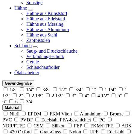
Sonstige
Hähne
Hähne aus Kunststoff
Hähne aus Edelstahl
Hähne aus Messing
Hähne aus Aluminium
Hähne aus Stahl
Zapfpistolen
Schlauch
Saug- und Druckschläuche
Verbindungstechnik
Geräte
Schlauchaufroller
Ölabscheider
Gewindegröße
1/8"
1/4"
3/8"
1/2"
3/4"
1"
1 1/4"
1
1/2"
2"
2 1/8"
2 1/2"
3"
4"
4 1/2"
5"
6"
6
3/4
Material
Nitril
EPDM
FKM Viton
Aluminium
Bronze
PVC
PVDF
Edelstahl PFA-beschichtet
PC
NBR/PTFE
CSM
Silikon
FEP
FKM/PTFE
ABS
420 Oxford
Grau-Guss
Nylon
UPE
Edelstahl