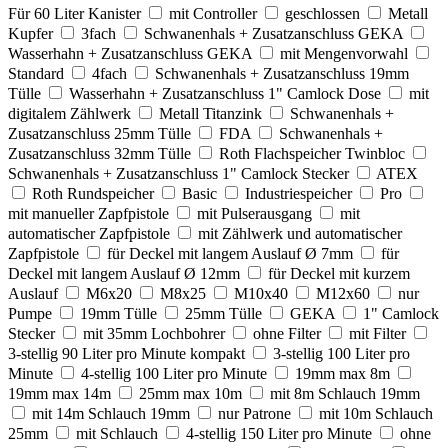
Für 60 Liter Kanister
mit Controller
geschlossen
Metall
Kupfer
3fach
Schwanenhals + Zusatzanschluss GEKA
Wasserhahn + Zusatzanschluss GEKA
mit Mengenvorwahl
Standard
4fach
Schwanenhals + Zusatzanschluss 19mm
Tülle
Wasserhahn + Zusatzanschluss 1" Camlock Dose
mit
digitalem Zählwerk
Metall Titanzink
Schwanenhals +
Zusatzanschluss 25mm Tülle
FDA
Schwanenhals +
Zusatzanschluss 32mm Tülle
Roth Flachspeicher Twinbloc
Schwanenhals + Zusatzanschluss 1" Camlock Stecker
ATEX
Roth Rundspeicher
Basic
Industriespeicher
Pro
mit manueller Zapfpistole
mit Pulserausgang
mit
automatischer Zapfpistole
mit Zählwerk und automatischer
Zapfpistole
für Deckel mit langem Auslauf Ø 7mm
für
Deckel mit langem Auslauf Ø 12mm
für Deckel mit kurzem
Auslauf
M6x20
M8x25
M10x40
M12x60
nur
Pumpe
19mm Tülle
25mm Tülle
GEKA
1" Camlock
Stecker
mit 35mm Lochbohrer
ohne Filter
mit Filter
3-stellig 90 Liter pro Minute kompakt
3-stellig 100 Liter pro
Minute
4-stellig 100 Liter pro Minute
19mm max 8m
19mm max 14m
25mm max 10m
mit 8m Schlauch 19mm
mit 14m Schlauch 19mm
nur Patrone
mit 10m Schlauch
25mm
mit Schlauch
4-stellig 150 Liter pro Minute
ohne