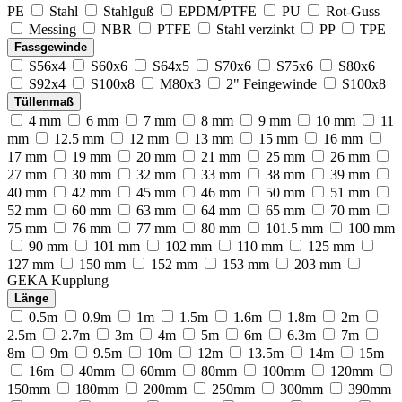
PE
Stahl
Stahlguß
EPDM/PTFE
PU
Rot-Guss
Messing
NBR
PTFE
Stahl verzinkt
PP
TPE
Fassgewinde
S56x4
S60x6
S64x5
S70x6
S75x6
S80x6
S92x4
S100x8
M80x3
2" Feingewinde
S100x8
Tüllenmaß
4 mm
6 mm
7 mm
8 mm
9 mm
10 mm
11
mm
12.5 mm
12 mm
13 mm
15 mm
16 mm
17 mm
19 mm
20 mm
21 mm
25 mm
26 mm
27 mm
30 mm
32 mm
33 mm
38 mm
39 mm
40 mm
42 mm
45 mm
46 mm
50 mm
51 mm
52 mm
60 mm
63 mm
64 mm
65 mm
70 mm
75 mm
76 mm
77 mm
80 mm
101.5 mm
100 mm
90 mm
101 mm
102 mm
110 mm
125 mm
127 mm
150 mm
152 mm
153 mm
203 mm
GEKA Kupplung
Länge
0.5m
0.9m
1m
1.5m
1.6m
1.8m
2m
2.5m
2.7m
3m
4m
5m
6m
6.3m
7m
8m
9m
9.5m
10m
12m
13.5m
14m
15m
16m
40mm
60mm
80mm
100mm
120mm
150mm
180mm
200mm
250mm
300mm
390mm