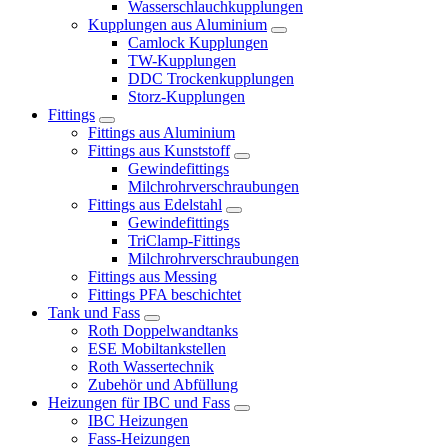
Wasserschlauchkupplungen
Kupplungen aus Aluminium
Camlock Kupplungen
TW-Kupplungen
DDC Trockenkupplungen
Storz-Kupplungen
Fittings
Fittings aus Aluminium
Fittings aus Kunststoff
Gewindefittings
Milchrohrverschraubungen
Fittings aus Edelstahl
Gewindefittings
TriClamp-Fittings
Milchrohrverschraubungen
Fittings aus Messing
Fittings PFA beschichtet
Tank und Fass
Roth Doppelwandtanks
ESE Mobiltankstellen
Roth Wassertechnik
Zubehör und Abfüllung
Heizungen für IBC und Fass
IBC Heizungen
Fass-Heizungen