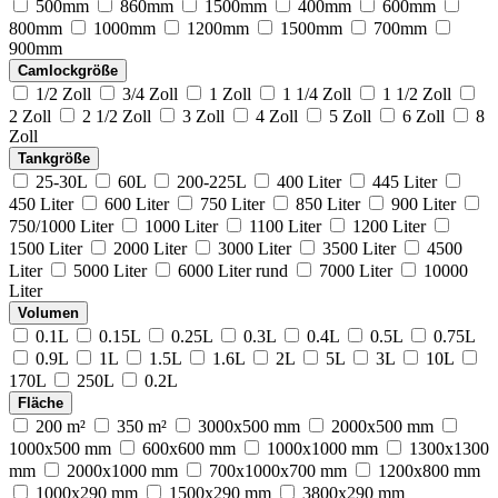
500mm
860mm
1500mm
400mm
600mm
800mm
1000mm
1200mm
1500mm
700mm
900mm
Camlockgröße
1/2 Zoll
3/4 Zoll
1 Zoll
1 1/4 Zoll
1 1/2 Zoll
2 Zoll
2 1/2 Zoll
3 Zoll
4 Zoll
5 Zoll
6 Zoll
8
Zoll
Tankgröße
25-30L
60L
200-225L
400 Liter
445 Liter
450 Liter
600 Liter
750 Liter
850 Liter
900 Liter
750/1000 Liter
1000 Liter
1100 Liter
1200 Liter
1500 Liter
2000 Liter
3000 Liter
3500 Liter
4500
Liter
5000 Liter
6000 Liter rund
7000 Liter
10000
Liter
Volumen
0.1L
0.15L
0.25L
0.3L
0.4L
0.5L
0.75L
0.9L
1L
1.5L
1.6L
2L
5L
3L
10L
170L
250L
0.2L
Fläche
200 m²
350 m²
3000x500 mm
2000x500 mm
1000x500 mm
600x600 mm
1000x1000 mm
1300x1300
mm
2000x1000 mm
700x1000x700 mm
1200x800 mm
1000x290 mm
1500x290 mm
3800x290 mm