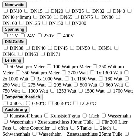
Nennweite
DN10
DN15
DN20
DN25
DN32
DN40
DN40 (48mm)
DN50
DN65
DN75
DN80
DN100
DN125
DN150
DN200
Spannung
12V
24V
230V
400V
DIN-Größe
DIN38
DIN40
DIN45
DIN50
DIN51
DIN61
DIN63
DIN71
Leistung
50 Watt pro Meter
100 Watt pro Meter
250 Watt pro
Meter
350 Watt pro Meter
2700 Watt
1x 1300 Watt
2x 1000 Watt
3x 1000 Watt
1x 1150 Watt
160 Watt
250 Watt
275 Watt
295 Watt
500 Watt
660 Watt
750 Watt
1000 Watt
1253 Watt
1500 Watt
1700 Watt
Temperaturbereich
0-40°C
0-90°C
30-40°C
12-20°C
Ausführung
Kunststoff braun
Kunststoff grau
1fach
Wasserhahn
Wasserhahn + Zusatzanschluss 19mm Tülle
Für 200 Liter
Fass
ohne Controller
offen
5 Tanks
2fach
Schwanenhals
Wasserhahn + Zusatzanschluss 25mm Tülle