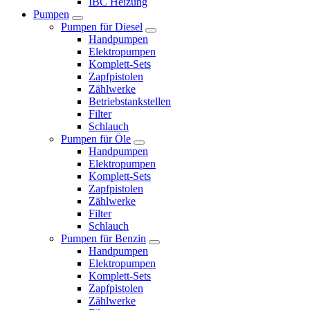
IBC Heizung
Pumpen
Pumpen für Diesel
Handpumpen
Elektropumpen
Komplett-Sets
Zapfpistolen
Zählwerke
Betriebstankstellen
Filter
Schlauch
Pumpen für Öle
Handpumpen
Elektropumpen
Komplett-Sets
Zapfpistolen
Zählwerke
Filter
Schlauch
Pumpen für Benzin
Handpumpen
Elektropumpen
Komplett-Sets
Zapfpistolen
Zählwerke