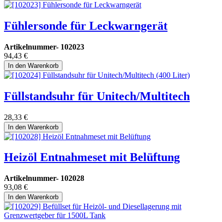
Fühlersonde für Leckwarngerät
Artikelnummer-
102023
94,43
€
In den Warenkorb
Füllstandsuhr für Unitech/Multitech
28,33
€
In den Warenkorb
Heizöl Entnahmeset mit Belüftung
Artikelnummer-
102028
93,08
€
In den Warenkorb