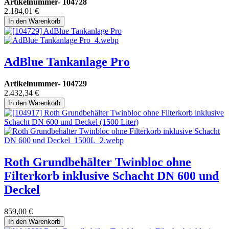
Artikelnummer-
104728
2.184,01
€
In den Warenkorb
AdBlue Tankanlage Pro
Artikelnummer-
104729
2.432,34
€
In den Warenkorb
Roth Grundbehälter Twinbloc ohne
Filterkorb inklusive Schacht DN 600 und
Deckel
859,00
€
In den Warenkorb