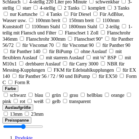
Schlauch
4-stellig 220 Liter pro Minute
schwenkbar
3-
stellig
starr
4-stellig
2 Tanks
komplett
3 Tanks
nur Kartusche
4 Tanks
Für Diesel
Für AdBlue,
Wasser usw.
100mm breit
150mm breit
1100mm
Kunststoff
1100mm Stahl
1800mm Stahl
2-teilig
1-
teilig mit Flansch und Filter
Flanschset 1 Zoll
Flanschrohr
346mm
Flanschrohr 300mm
Flanschset 90°
für Panther
56/72
für Viscomat 70
für Viscomat 90
für Panther 90
für Panther 140
für BiPump
ohne Auslauf
mit
flexiblem Auslauf
mit starrem Auslauf
mit ⅛" BSP
mit
M10x1
drehbarer Auslauf
für Carry 3000
NBR für
Messing-Kupplungen
FKM für Edelstahlkupplungen
für EX
140
für Panther 56 / 72 / 90 und BiPump
für EX50
Form
C
Form R
Farbe
schwarz
blau
grün
grau
hellblau
orange
pink
rot
weiß
gelb
transparent
Auslaufgröße
13mm
23mm
Preisspanne
Produkte