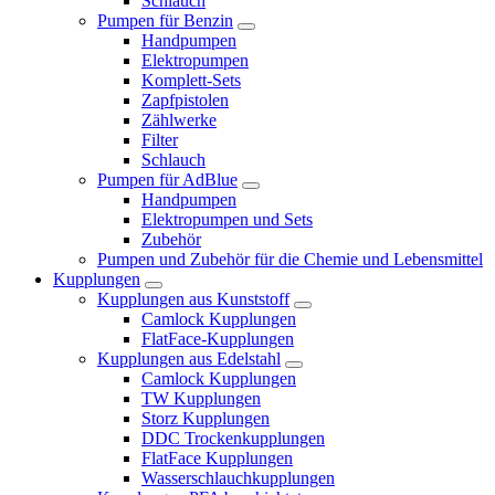
Schlauch
Pumpen für Benzin
Handpumpen
Elektropumpen
Komplett-Sets
Zapfpistolen
Zählwerke
Filter
Schlauch
Pumpen für AdBlue
Handpumpen
Elektropumpen und Sets
Zubehör
Pumpen und Zubehör für die Chemie und Lebensmittel
Kupplungen
Kupplungen aus Kunststoff
Camlock Kupplungen
FlatFace-Kupplungen
Kupplungen aus Edelstahl
Camlock Kupplungen
TW Kupplungen
Storz Kupplungen
DDC Trockenkupplungen
FlatFace Kupplungen
Wasserschlauchkupplungen