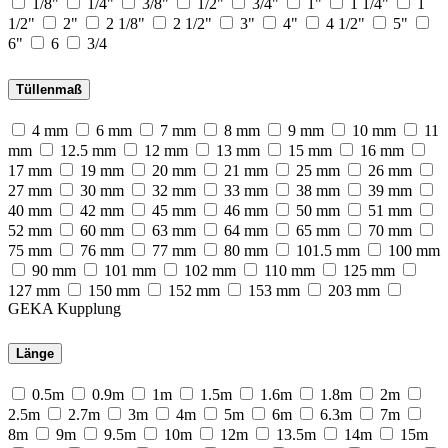
1/8"
1/4"
3/8"
1/2"
3/4"
1"
1 1/4"
1
1/2"
2"
2 1/8"
2 1/2"
3"
4"
4 1/2"
5"
6"
6
3/4
Tüllenmaß
4 mm
6 mm
7 mm
8 mm
9 mm
10 mm
11
mm
12.5 mm
12 mm
13 mm
15 mm
16 mm
17 mm
19 mm
20 mm
21 mm
25 mm
26 mm
27 mm
30 mm
32 mm
33 mm
38 mm
39 mm
40 mm
42 mm
45 mm
46 mm
50 mm
51 mm
52 mm
60 mm
63 mm
64 mm
65 mm
70 mm
75 mm
76 mm
77 mm
80 mm
101.5 mm
100 mm
90 mm
101 mm
102 mm
110 mm
125 mm
127 mm
150 mm
152 mm
153 mm
203 mm
GEKA Kupplung
Länge
0.5m
0.9m
1m
1.5m
1.6m
1.8m
2m
2.5m
2.7m
3m
4m
5m
6m
6.3m
7m
8m
9m
9.5m
10m
12m
13.5m
14m
15m