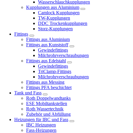
Wasserschlauchkupplungen
Kupplungen aus Aluminium
Camlock Kupplungen
TW-Kupplungen
DDC Trockenkupplungen
Storz-Kupplungen
Fittings
Fittings aus Aluminium
Fittings aus Kunststoff
Gewindefittings
Milchrohrverschraubungen
Fittings aus Edelstahl
Gewindefittings
TriClamp-Fittings
Milchrohrverschraubungen
Fittings aus Messing
Fittings PFA beschichtet
Tank und Fass
Roth Doppelwandtanks
ESE Mobiltankstellen
Roth Wassertechnik
Zubehör und Abfüllung
Heizungen für IBC und Fass
IBC Heizungen
Fass-Heizungen