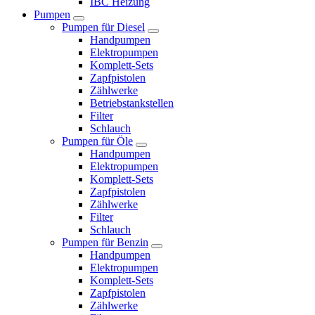
IBC Heizung
Pumpen
Pumpen für Diesel
Handpumpen
Elektropumpen
Komplett-Sets
Zapfpistolen
Zählwerke
Betriebstankstellen
Filter
Schlauch
Pumpen für Öle
Handpumpen
Elektropumpen
Komplett-Sets
Zapfpistolen
Zählwerke
Filter
Schlauch
Pumpen für Benzin
Handpumpen
Elektropumpen
Komplett-Sets
Zapfpistolen
Zählwerke