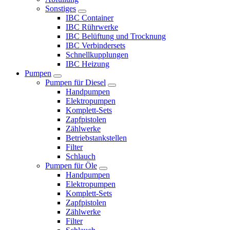
Sonstiges
IBC Container
IBC Rührwerke
IBC Belüftung und Trocknung
IBC Verbindersets
Schnellkupplungen
IBC Heizung
Pumpen
Pumpen für Diesel
Handpumpen
Elektropumpen
Komplett-Sets
Zapfpistolen
Zählwerke
Betriebstankstellen
Filter
Schlauch
Pumpen für Öle
Handpumpen
Elektropumpen
Komplett-Sets
Zapfpistolen
Zählwerke
Filter