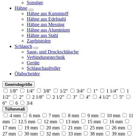
Sonstige
Hähne
Hähne aus Kunststoff
Hähne aus Edelstahl
Hähne aus Messing
Hähne aus Aluminium
Hähne aus Stahl
Zapfpistolen
Schlauch
Saug- und Druckschläuche
Verbindungstechnik
Geräte
Schlauchaufroller
Ölabscheider
Gewindegröße
1/8"
1/4"
3/8"
1/2"
3/4"
1"
1 1/4"
1
1/2"
2"
2 1/8"
2 1/2"
3"
4"
4 1/2"
5"
6"
6
3/4
Tüllenmaß
4 mm
6 mm
7 mm
8 mm
9 mm
10 mm
11
mm
12.5 mm
12 mm
13 mm
15 mm
16 mm
17 mm
19 mm
20 mm
21 mm
25 mm
26 mm
27 mm
30 mm
32 mm
33 mm
38 mm
39 mm