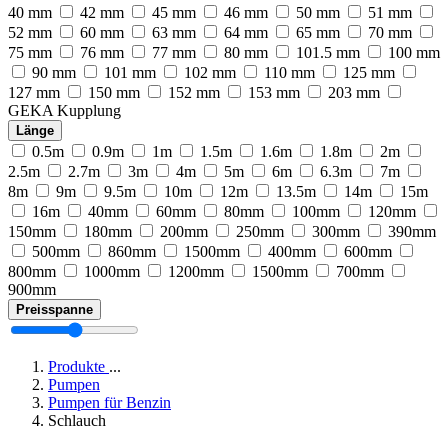
40 mm
42 mm
45 mm
46 mm
50 mm
51 mm
52 mm
60 mm
63 mm
64 mm
65 mm
70 mm
75 mm
76 mm
77 mm
80 mm
101.5 mm
100 mm
90 mm
101 mm
102 mm
110 mm
125 mm
127 mm
150 mm
152 mm
153 mm
203 mm
GEKA Kupplung
Länge
0.5m
0.9m
1m
1.5m
1.6m
1.8m
2m
2.5m
2.7m
3m
4m
5m
6m
6.3m
7m
8m
9m
9.5m
10m
12m
13.5m
14m
15m
16m
40mm
60mm
80mm
100mm
120mm
150mm
180mm
200mm
250mm
300mm
390mm
500mm
860mm
1500mm
400mm
600mm
800mm
1000mm
1200mm
1500mm
700mm
900mm
Preisspanne
Produkte
...
Pumpen
Pumpen für Benzin
Schlauch