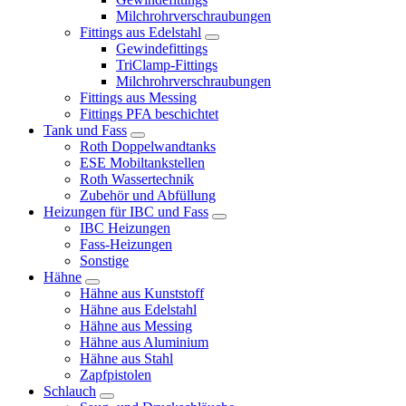
Milchrohrverschraubungen
Fittings aus Edelstahl
Gewindefittings
TriClamp-Fittings
Milchrohrverschraubungen
Fittings aus Messing
Fittings PFA beschichtet
Tank und Fass
Roth Doppelwandtanks
ESE Mobiltankstellen
Roth Wassertechnik
Zubehör und Abfüllung
Heizungen für IBC und Fass
IBC Heizungen
Fass-Heizungen
Sonstige
Hähne
Hähne aus Kunststoff
Hähne aus Edelstahl
Hähne aus Messing
Hähne aus Aluminium
Hähne aus Stahl
Zapfpistolen
Schlauch