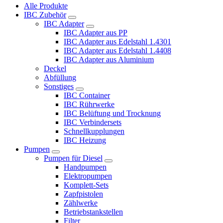
Alle Produkte
IBC Zubehör
IBC Adapter
IBC Adapter aus PP
IBC Adapter aus Edelstahl 1.4301
IBC Adapter aus Edelstahl 1.4408
IBC Adapter aus Aluminium
Deckel
Abfüllung
Sonstiges
IBC Container
IBC Rührwerke
IBC Belüftung und Trocknung
IBC Verbindersets
Schnellkupplungen
IBC Heizung
Pumpen
Pumpen für Diesel
Handpumpen
Elektropumpen
Komplett-Sets
Zapfpistolen
Zählwerke
Betriebstankstellen
Filter