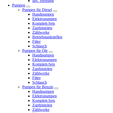
IBC Heizung
Pumpen
Pumpen für Diesel
Handpumpen
Elektropumpen
Komplett-Sets
Zapfpistolen
Zählwerke
Betriebstankstellen
Filter
Schlauch
Pumpen für Öle
Handpumpen
Elektropumpen
Komplett-Sets
Zapfpistolen
Zählwerke
Filter
Schlauch
Pumpen für Benzin
Handpumpen
Elektropumpen
Komplett-Sets
Zapfpistolen
Zählwerke