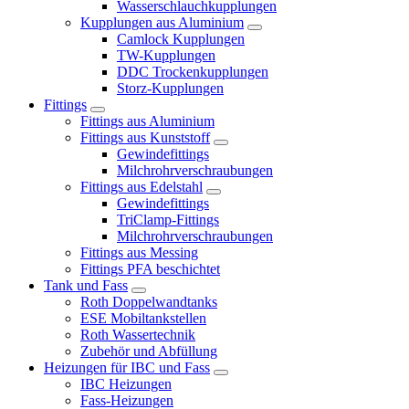
Wasserschlauchkupplungen
Kupplungen aus Aluminium
Camlock Kupplungen
TW-Kupplungen
DDC Trockenkupplungen
Storz-Kupplungen
Fittings
Fittings aus Aluminium
Fittings aus Kunststoff
Gewindefittings
Milchrohrverschraubungen
Fittings aus Edelstahl
Gewindefittings
TriClamp-Fittings
Milchrohrverschraubungen
Fittings aus Messing
Fittings PFA beschichtet
Tank und Fass
Roth Doppelwandtanks
ESE Mobiltankstellen
Roth Wassertechnik
Zubehör und Abfüllung
Heizungen für IBC und Fass
IBC Heizungen
Fass-Heizungen