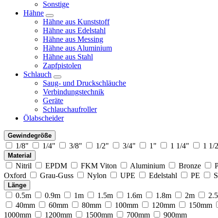
Sonstige
Hähne
Hähne aus Kunststoff
Hähne aus Edelstahl
Hähne aus Messing
Hähne aus Aluminium
Hähne aus Stahl
Zapfpistolen
Schlauch
Saug- und Druckschläuche
Verbindungstechnik
Geräte
Schlauchaufroller
Ölabscheider
Gewindegröße
1/8"
1/4"
3/8"
1/2"
3/4"
1"
1 1/4"
1 1/
Material
Nitril
EPDM
FKM Viton
Aluminium
Bronze
Oxford
Grau-Guss
Nylon
UPE
Edelstahl
PE
S
Länge
0.5m
0.9m
1m
1.5m
1.6m
1.8m
2m
2.
40mm
60mm
80mm
100mm
120mm
150mm
1000mm
1200mm
1500mm
700mm
900mm