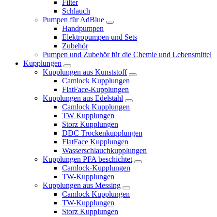
Filter
Schlauch
Pumpen für AdBlue
Handpumpen
Elektropumpen und Sets
Zubehör
Pumpen und Zubehör für die Chemie und Lebensmittel
Kupplungen
Kupplungen aus Kunststoff
Camlock Kupplungen
FlatFace-Kupplungen
Kupplungen aus Edelstahl
Camlock Kupplungen
TW Kupplungen
Storz Kupplungen
DDC Trockenkupplungen
FlatFace Kupplungen
Wasserschlauchkupplungen
Kupplungen PFA beschichtet
Camlock-Kupplungen
TW-Kupplungen
Kupplungen aus Messing
Camlock Kupplungen
TW-Kupplungen
Storz Kupplungen