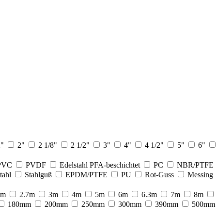
2"
2"
2 1/8"
2 1/2"
3"
4"
4 1/2"
5"
6"
PVC
PVDF
Edelstahl PFA-beschichtet
PC
NBR/PTFE
tahl
Stahlguß
EPDM/PTFE
PU
Rot-Guss
Messing
5m
2.7m
3m
4m
5m
6m
6.3m
7m
8m
180mm
200mm
250mm
300mm
390mm
500mm