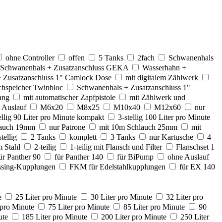
ohne Controller
offen
5 Tanks
2fach
Schwanenhals
Schwanenhals + Zusatzanschluss GEKA
Wasserhahn +
 Zusatzanschluss 1" Camlock Dose
mit digitalem Zählwerk
chspeicher Twinbloc
Schwanenhals + Zusatzanschluss 1"
ang
mit automatischer Zapfpistole
mit Zählwerk und
 Auslauf
M6x20
M8x25
M10x40
M12x60
nur
ellig 90 Liter pro Minute kompakt
3-stellig 100 Liter pro Minute
lauch 19mm
nur Patrone
mit 10m Schlauch 25mm
mit
stellig
2 Tanks
komplett
3 Tanks
nur Kartusche
4
 Stahl
2-teilig
1-teilig mit Flansch und Filter
Flanschset 1
ür Panther 90
für Panther 140
für BiPump
ohne Auslauf
sing-Kupplungen
FKM für Edelstahlkupplungen
für EX 140
e
25 Liter pro Minute
30 Liter pro Minute
32 Liter pro
 pro Minute
75 Liter pro Minute
85 Liter pro Minute
90
ute
185 Liter pro Minute
200 Liter pro Minute
250 Liter