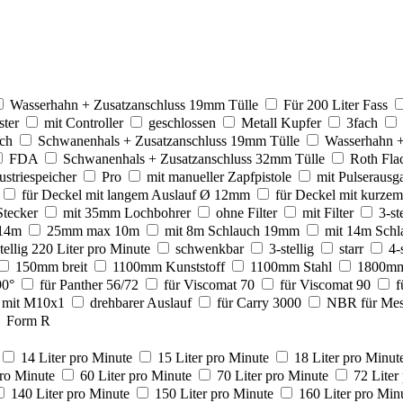
Wasserhahn + Zusatzanschluss 19mm Tülle
Für 200 Liter Fass
ster
mit Controller
geschlossen
Metall Kupfer
3fach
ch
Schwanenhals + Zusatzanschluss 19mm Tülle
Wasserhahn +
FDA
Schwanenhals + Zusatzanschluss 32mm Tülle
Roth Fla
ustriespeicher
Pro
mit manueller Zapfpistole
mit Pulserausg
für Deckel mit langem Auslauf Ø 12mm
für Deckel mit kurzem
tecker
mit 35mm Lochbohrer
ohne Filter
mit Filter
3-st
14m
25mm max 10m
mit 8m Schlauch 19mm
mit 14m Sch
tellig 220 Liter pro Minute
schwenkbar
3-stellig
starr
4-
150mm breit
1100mm Kunststoff
1100mm Stahl
1800mm
90°
für Panther 56/72
für Viscomat 70
für Viscomat 90
f
mit M10x1
drehbarer Auslauf
für Carry 3000
NBR für Mes
Form R
14 Liter pro Minute
15 Liter pro Minute
18 Liter pro Minut
pro Minute
60 Liter pro Minute
70 Liter pro Minute
72 Liter
140 Liter pro Minute
150 Liter pro Minute
160 Liter pro Min