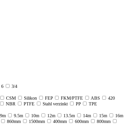
6
3/4
CSM
Silikon
FEP
FKM/PTFE
ABS
420
NBR
PTFE
Stahl verzinkt
PP
TPE
9m
9.5m
10m
12m
13.5m
14m
15m
16m
860mm
1500mm
400mm
600mm
800mm