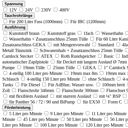
Spannung
12V
24V
230V
400V
Tauchrohrlänge
Für 200 Liter Fass (1000mm)
Für IBC (1200mm)
Ausführung
Kunststoff braun
Kunststoff grau
1fach
Wasserhahn
Wasserhahn + Zusatzanschluss 25mm Tülle
Für 60 Liter Kani
Zusatzanschluss GEKA
mit Mengenvorwahl
Standard
4fa
Metall Titanzink
Schwanenhals + Zusatzanschluss 25mm Tülle
Camlock Stecker
ATEX
Roth Rundspeicher
Basic
Ind
automatischer Zapfpistole
für Deckel mit langem Auslauf Ø 7mm
Pumpe
19mm Tülle
25mm Tülle
GEKA
1" Camlock S
4-stellig 100 Liter pro Minute
19mm max 8m
19mm max 
Schlauch
4-stellig 150 Liter pro Minute
ohne Schlauch
4-s
Tanks
Für Diesel
Für AdBlue, Wasser usw.
100mm breit
Zoll
Flanschrohr 346mm
Flanschrohr 300mm
Flanschset 
mit flexiblem Auslauf
mit starrem Auslauf
mit ⅛" BSP
für Panther 56 / 72 / 90 und BiPump
für EX50
Form C
Förderleistung
5 Liter pro Minute
9 Liter pro Minute
11 Liter pro Minute
Minute
45 Liter pro Minute
50 Liter pro Minute
56 Liter 
Liter pro Minute
100 Liter pro Minute
120 Liter pro Minute