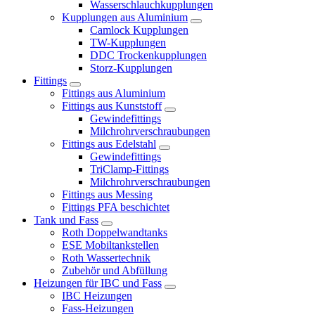
Wasserschlauchkupplungen
Kupplungen aus Aluminium
Camlock Kupplungen
TW-Kupplungen
DDC Trockenkupplungen
Storz-Kupplungen
Fittings
Fittings aus Aluminium
Fittings aus Kunststoff
Gewindefittings
Milchrohrverschraubungen
Fittings aus Edelstahl
Gewindefittings
TriClamp-Fittings
Milchrohrverschraubungen
Fittings aus Messing
Fittings PFA beschichtet
Tank und Fass
Roth Doppelwandtanks
ESE Mobiltankstellen
Roth Wassertechnik
Zubehör und Abfüllung
Heizungen für IBC und Fass
IBC Heizungen
Fass-Heizungen