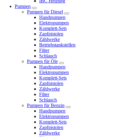
IBC Heizung
Pumpen
Pumpen für Diesel
Handpumpen
Elektropumpen
Komplett-Sets
Zapfpistolen
Zählwerke
Betriebstankstellen
Filter
Schlauch
Pumpen für Öle
Handpumpen
Elektropumpen
Komplett-Sets
Zapfpistolen
Zählwerke
Filter
Schlauch
Pumpen für Benzin
Handpumpen
Elektropumpen
Komplett-Sets
Zapfpistolen
Zählwerke