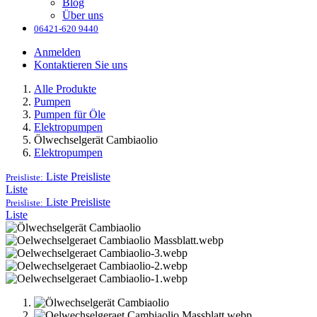
Blog
Über uns
06421-620 9440
Anmelden
Kontaktieren Sie uns
Alle Produkte
Pumpen
Pumpen für Öle
Elektropumpen
Ölwechselgerät Cambiaolio
Elektropumpen
Liste
Preisliste
Preisliste:
Liste
Liste
Preisliste
Preisliste:
Liste