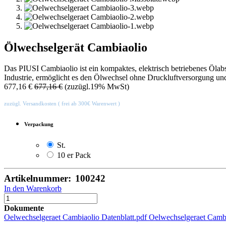
Ölwechselgerät Cambiaolio
Das PIUSI Cambiaolio ist ein kompaktes, elektrisch betriebenes Ölabs
Industrie, ermöglicht es den Ölwechsel ohne Druckluftversorgung und 
677,16
€
677,16
€
(zuzügl.19% MwSt)
zuzügl. Versandkosten ( frei ab 300€ Warenwert )
Verpackung
St.
10 er Pack
Artikelnummer:
100242
In den Warenkorb
Dokumente
Oelwechselgeraet Cambiaolio Datenblatt.pdf
Oelwechselgeraet Camb