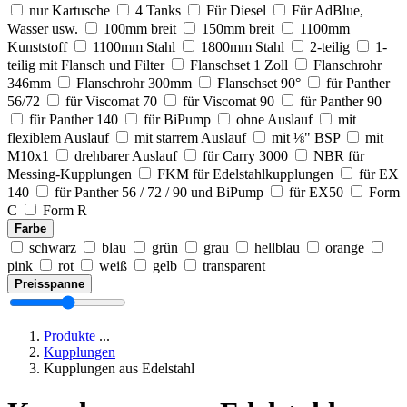
nur Kartusche
4 Tanks
Für Diesel
Für AdBlue,
Wasser usw.
100mm breit
150mm breit
1100mm
Kunststoff
1100mm Stahl
1800mm Stahl
2-teilig
1-
teilig mit Flansch und Filter
Flanschset 1 Zoll
Flanschrohr
346mm
Flanschrohr 300mm
Flanschset 90°
für Panther
56/72
für Viscomat 70
für Viscomat 90
für Panther 90
für Panther 140
für BiPump
ohne Auslauf
mit
flexiblem Auslauf
mit starrem Auslauf
mit ⅛" BSP
mit
M10x1
drehbarer Auslauf
für Carry 3000
NBR für
Messing-Kupplungen
FKM für Edelstahlkupplungen
für EX
140
für Panther 56 / 72 / 90 und BiPump
für EX50
Form
C
Form R
Farbe
schwarz
blau
grün
grau
hellblau
orange
pink
rot
weiß
gelb
transparent
Preisspanne
Produkte
...
Kupplungen
Kupplungen aus Edelstahl