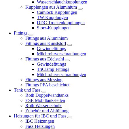
Wasserschlauchkupplungen
Kupplungen aus Aluminium
Camlock Kupplungen
TW-Kupplungen
DDC Trockenkupplungen
Storz-Kupplungen
Fittings
Fittings aus Aluminium
Fittings aus Kunststoff
Gewindefittings
Milchrohrverschraubungen
Fittings aus Edelstahl
Gewindefittings
TriClamp-Fittings
Milchrohrverschraubungen
Fittings aus Messing
Fittings PFA beschichtet
Tank und Fass
Roth Doppelwandtanks
ESE Mobiltankstellen
Roth Wassertechnik
Zubehör und Abfüllung
Heizungen für IBC und Fass
IBC Heizungen
Fass-Heizungen