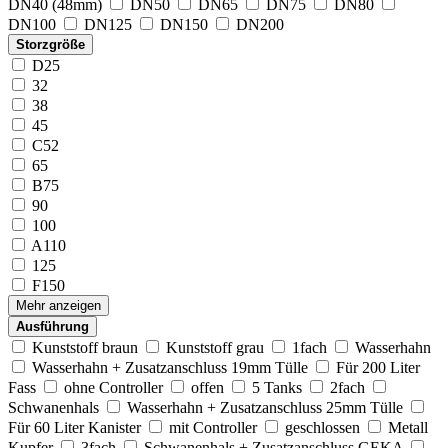
DN40 (48mm)
DN50
DN65
DN75
DN80
DN100
DN125
DN150
DN200
Storzgröße
D25
32
38
45
C52
65
B75
90
100
A110
125
F150
Mehr anzeigen
Ausführung
Kunststoff braun
Kunststoff grau
1fach
Wasserhahn
Wasserhahn + Zusatzanschluss 19mm Tülle
Für 200 Liter
Fass
ohne Controller
offen
5 Tanks
2fach
Schwanenhals
Wasserhahn + Zusatzanschluss 25mm Tülle
Für 60 Liter Kanister
mit Controller
geschlossen
Metall
Kupfer
3fach
Schwanenhals + Zusatzanschluss GEKA