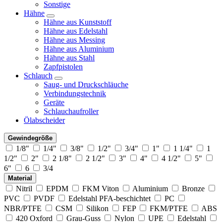
Sonstige
Hähne
Hähne aus Kunststoff
Hähne aus Edelstahl
Hähne aus Messing
Hähne aus Aluminium
Hähne aus Stahl
Zapfpistolen
Schlauch
Saug- und Druckschläuche
Verbindungstechnik
Geräte
Schlauchaufroller
Ölabscheider
Gewindegröße
1/8"
1/4"
3/8"
1/2"
3/4"
1"
1 1/4"
1
1/2"
2"
2 1/8"
2 1/2"
3"
4"
4 1/2"
5"
6"
6
3/4
Material
Nitril
EPDM
FKM Viton
Aluminium
Bronze
PVC
PVDF
Edelstahl PFA-beschichtet
PC
NBR/PTFE
CSM
Silikon
FEP
FKM/PTFE
ABS
420 Oxford
Grau-Guss
Nylon
UPE
Edelstahl