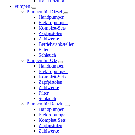
IBC Heizung
Pumpen
Pumpen für Diesel
Handpumpen
Elektropumpen
Komplett-Sets
Zapfpistolen
Zählwerke
Betriebstankstellen
Filter
Schlauch
Pumpen für Öle
Handpumpen
Elektropumpen
Komplett-Sets
Zapfpistolen
Zählwerke
Filter
Schlauch
Pumpen für Benzin
Handpumpen
Elektropumpen
Komplett-Sets
Zapfpistolen
Zählwerke