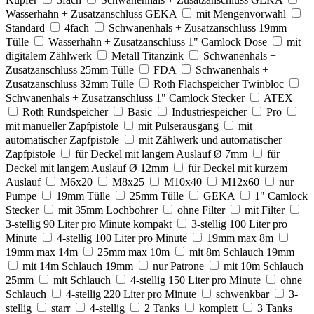
Wasserhahn + Zusatzanschluss GEKA
mit Mengenvorwahl
Standard
4fach
Schwanenhals + Zusatzanschluss 19mm
Tülle
Wasserhahn + Zusatzanschluss 1" Camlock Dose
mit
digitalem Zählwerk
Metall Titanzink
Schwanenhals +
Zusatzanschluss 25mm Tülle
FDA
Schwanenhals +
Zusatzanschluss 32mm Tülle
Roth Flachspeicher Twinbloc
Schwanenhals + Zusatzanschluss 1" Camlock Stecker
ATEX
Roth Rundspeicher
Basic
Industriespeicher
Pro
mit manueller Zapfpistole
mit Pulserausgang
mit
automatischer Zapfpistole
mit Zählwerk und automatischer
Zapfpistole
für Deckel mit langem Auslauf Ø 7mm
für
Deckel mit langem Auslauf Ø 12mm
für Deckel mit kurzem
Auslauf
M6x20
M8x25
M10x40
M12x60
nur
Pumpe
19mm Tülle
25mm Tülle
GEKA
1" Camlock
Stecker
mit 35mm Lochbohrer
ohne Filter
mit Filter
3-stellig 90 Liter pro Minute kompakt
3-stellig 100 Liter pro
Minute
4-stellig 100 Liter pro Minute
19mm max 8m
19mm max 14m
25mm max 10m
mit 8m Schlauch 19mm
mit 14m Schlauch 19mm
nur Patrone
mit 10m Schlauch
25mm
mit Schlauch
4-stellig 150 Liter pro Minute
ohne
Schlauch
4-stellig 220 Liter pro Minute
schwenkbar
3-
stellig
starr
4-stellig
2 Tanks
komplett
3 Tanks