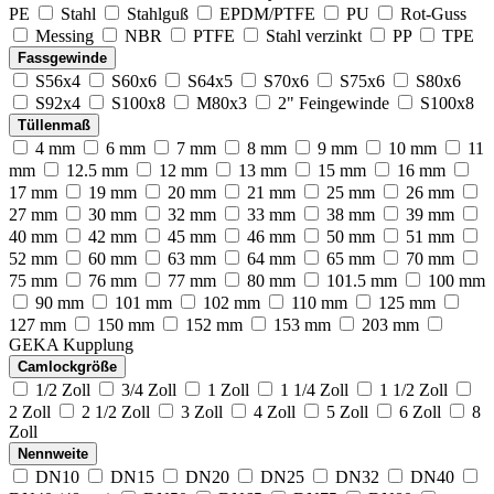
PE
Stahl
Stahlguß
EPDM/PTFE
PU
Rot-Guss
Messing
NBR
PTFE
Stahl verzinkt
PP
TPE
Fassgewinde
S56x4
S60x6
S64x5
S70x6
S75x6
S80x6
S92x4
S100x8
M80x3
2" Feingewinde
S100x8
Tüllenmaß
4 mm
6 mm
7 mm
8 mm
9 mm
10 mm
11
mm
12.5 mm
12 mm
13 mm
15 mm
16 mm
17 mm
19 mm
20 mm
21 mm
25 mm
26 mm
27 mm
30 mm
32 mm
33 mm
38 mm
39 mm
40 mm
42 mm
45 mm
46 mm
50 mm
51 mm
52 mm
60 mm
63 mm
64 mm
65 mm
70 mm
75 mm
76 mm
77 mm
80 mm
101.5 mm
100 mm
90 mm
101 mm
102 mm
110 mm
125 mm
127 mm
150 mm
152 mm
153 mm
203 mm
GEKA Kupplung
Camlockgröße
1/2 Zoll
3/4 Zoll
1 Zoll
1 1/4 Zoll
1 1/2 Zoll
2 Zoll
2 1/2 Zoll
3 Zoll
4 Zoll
5 Zoll
6 Zoll
8
Zoll
Nennweite
DN10
DN15
DN20
DN25
DN32
DN40