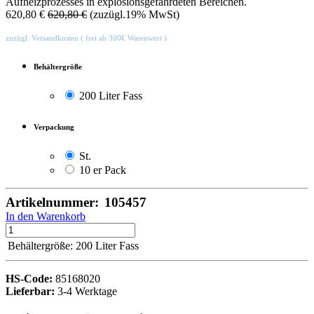
Aufheizprozesses in explosionsgefährdeten Bereichen.
620,80
€
620,80
€
(zuzügl.19% MwSt)
zuzügl. Versandkosten ( frei ab 300€ Warenwert )
Behältergröße
200 Liter Fass
Verpackung
St.
10 er Pack
Artikelnummer:
105457
In den Warenkorb
Behältergröße
:
200 Liter Fass
HS-Code:
85168020
Lieferbar:
3-4 Werktage