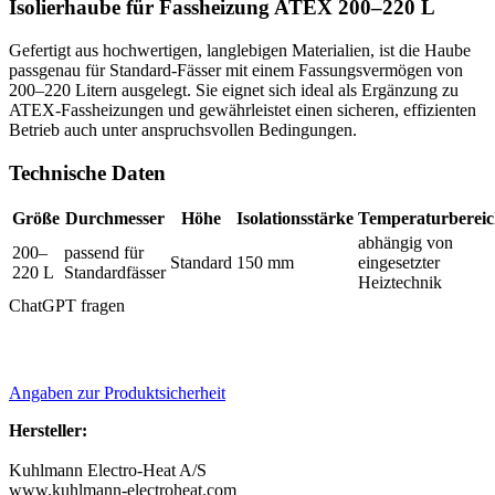
Isolierhaube für Fassheizung ATEX 200–220 L
Gefertigt aus hochwertigen, langlebigen Materialien, ist die Haube
passgenau für Standard-Fässer mit einem Fassungsvermögen von
200–220 Litern ausgelegt. Sie eignet sich ideal als Ergänzung zu
ATEX-Fassheizungen und gewährleistet einen sicheren, effizienten
Betrieb auch unter anspruchsvollen Bedingungen.
Technische Daten
Größe
Durchmesser
Höhe
Isolationsstärke
Temperaturberei
abhängig von
200–
passend für
Standard
150 mm
eingesetzter
220 L
Standardfässer
Heiztechnik
ChatGPT fragen
Angaben zur Produktsicherheit
Hersteller:
Kuhlmann Electro-Heat A/S
www.kuhlmann-electroheat.com