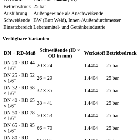
Betriebsdruck
25 bar
Ausführung
Außengewinde als Anschweißende
Schweißende
BW (Butt Weld), Innen-/Außendurchmesser
Einsatzbereich
Lebensmittel- und Getränkeindustrie
Verfügbare Varianten
Schweißende (ID ×
DN + RD-Maß
Werkstoff
Betriebsdruck
OD in mm)
DN 20 · RD 44
20 × 24
1.4404
25 bar
× 1/6"
DN 25 · RD 52
26 × 29
1.4404
25 bar
× 1/6"
DN 32 · RD 58
32 × 35
1.4404
25 bar
× 1/6"
DN 40 · RD 65
38 × 41
1.4404
25 bar
× 1/6"
DN 50 · RD 78
50 × 53
1.4404
25 bar
× 1/6"
DN 65 · RD 95
66 × 70
1.4404
25 bar
× 1/6"
DN 80 · RD