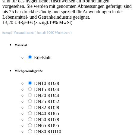
sind für das hygienische Anschweißen an Rohrleitungen
vorgesehen. Sie werden mit genormten Abmessungen gefertigt, sind
bis 25 bar druckbeständig und speziell für Anwendungen in der
Lebensmittel- und Getränkeindustrie geeignet.
13,20
€
13,20
€
(zuzügl.19% MwSt)
zuzügl. Versandkosten ( frei ab 300€ Warenwert )
Material
Edelstahl
Milchgewindegröße
DN10 RD28
DN15 RD34
DN20 RD44
DN25 RD52
DN32 RD58
DN40 RD65
DN50 RD78
DN65 RD95
DN80 RD110