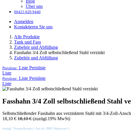
Blog
Über uns
06421-620 9440
Anmelden
Kontaktieren Sie uns
Alle Produkte
Tank und Fass
Zubehör und Abfüllung
Fasshahn 3/4 Zoll selbstschließend Stahl verzinkt
Zubehör und Abfüllung
Liste
Preisliste
Preisliste:
Liste
Liste
Preisliste
Preisliste:
Liste
Fasshahn 3/4 Zoll selbstschließend Stahl v
Selbstschließender Fasshahn aus verzinktem Stahl mit 3/4-Zoll-Anschlu
18,10
€
18,10
€
(zuzügl.19% MwSt)
zuzügl. Versandkosten ( frei ab 300€ Warenwert )