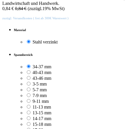
Landwirtschaft und Handwerk.
0,84
€
0,84
€
(zuzügl.19% MwSt)
zuzügl. Versandkosten ( frei ab 300€ Warenwert )
Material
Stahl verzinkt
Spannbereich
34-37 mm
40-43 mm
43-46 mm
3-5 mm
5-7 mm
7-9 mm
9-11 mm
11-13 mm
13-15 mm
14-17 mm
15-18 mm