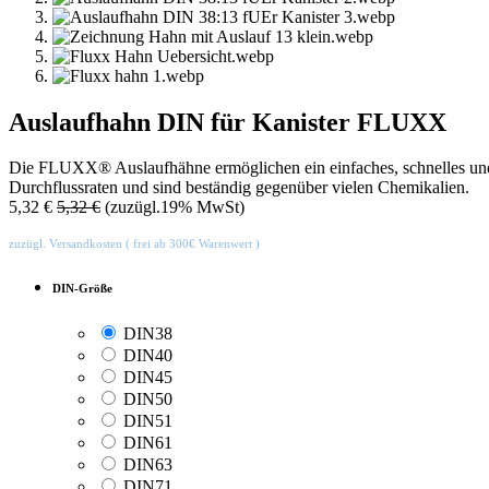
Auslaufhahn DIN für Kanister FLUXX
Die FLUXX® Auslaufhähne ermöglichen ein einfaches, schnelles und 
Durchflussraten und sind beständig gegenüber vielen Chemikalien.
5,32
€
5,32
€
(zuzügl.19% MwSt)
zuzügl. Versandkosten ( frei ab 300€ Warenwert )
DIN-Größe
DIN38
DIN40
DIN45
DIN50
DIN51
DIN61
DIN63
DIN71