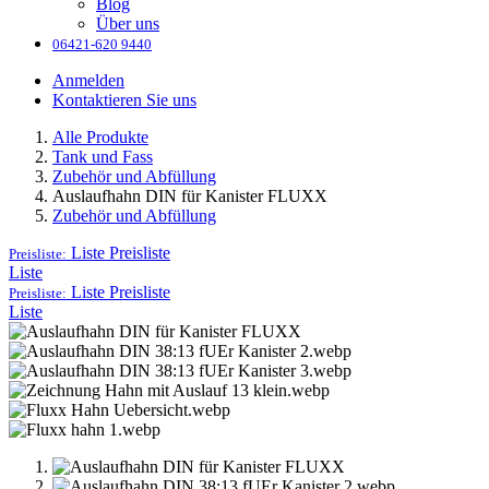
Blog
Über uns
06421-620 9440
Anmelden
Kontaktieren Sie uns
Alle Produkte
Tank und Fass
Zubehör und Abfüllung
Auslaufhahn DIN für Kanister FLUXX
Zubehör und Abfüllung
Liste
Preisliste
Preisliste:
Liste
Liste
Preisliste
Preisliste:
Liste