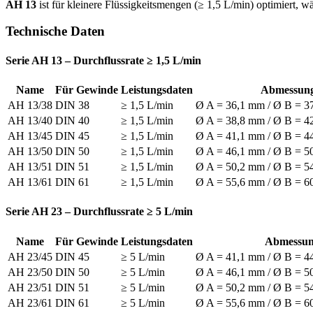
AH 13
ist für kleinere Flüssigkeitsmengen (≥ 1,5 L/min) optimiert, 
Technische Daten
Serie AH 13 – Durchflussrate ≥ 1,5 L/min
Name
Für Gewinde
Leistungsdaten
Abmessun
AH 13/38
DIN 38
≥ 1,5 L/min
Ø A = 36,1 mm / Ø B = 3
AH 13/40
DIN 40
≥ 1,5 L/min
Ø A = 38,8 mm / Ø B = 4
AH 13/45
DIN 45
≥ 1,5 L/min
Ø A = 41,1 mm / Ø B = 4
AH 13/50
DIN 50
≥ 1,5 L/min
Ø A = 46,1 mm / Ø B = 5
AH 13/51
DIN 51
≥ 1,5 L/min
Ø A = 50,2 mm / Ø B = 5
AH 13/61
DIN 61
≥ 1,5 L/min
Ø A = 55,6 mm / Ø B = 6
Serie AH 23 – Durchflussrate ≥ 5 L/min
Name
Für Gewinde
Leistungsdaten
Abmessun
AH 23/45
DIN 45
≥ 5 L/min
Ø A = 41,1 mm / Ø B = 4
AH 23/50
DIN 50
≥ 5 L/min
Ø A = 46,1 mm / Ø B = 5
AH 23/51
DIN 51
≥ 5 L/min
Ø A = 50,2 mm / Ø B = 5
AH 23/61
DIN 61
≥ 5 L/min
Ø A = 55,6 mm / Ø B = 6