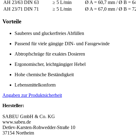
AH 23/63
DIN 63
≥ 5 L/min
Ø A = 60,7 mm / Ø B = 6
AH 23/71
DIN 71
≥ 5 L/min
Ø A = 67,0 mm / Ø B = 7
Vorteile
Sauberes und gluckerfreies Abfüllen
Passend für viele gängige DIN- und Fassgewinde
Abtropfschräge für exaktes Dosieren
Ergonomischer, leichtgängiger Hebel
Hohe chemische Beständigkeit
Lebensmittelkonform
Angaben zur Produktsicherheit
Hersteller:
SABEU GmbH & Co. KG
www.sabeu.de
Detlev-Karsten-Rohwedder-Straße 10
37154 Northeim