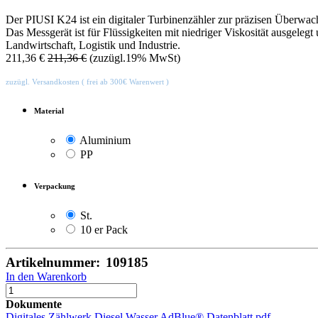
Der PIUSI K24 ist ein digitaler Turbinenzähler zur präzisen Überwa
Das Messgerät ist für Flüssigkeiten mit niedriger Viskosität ausgel
Landwirtschaft, Logistik und Industrie.
211,36
€
211,36
€
(zuzügl.19% MwSt)
zuzügl. Versandkosten ( frei ab 300€ Warenwert )
Material
Aluminium
PP
Verpackung
St.
10 er Pack
Artikelnummer:
109185
In den Warenkorb
Dokumente
Digitales Zählwerk Diesel Wasser AdBlue® Datenblatt.pdf