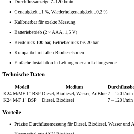
Durchflussanzeige 7–120 l/min
Genauigkeit ±1 %, Wiederholgenauigkeit ±0,2 %
Kalibrierbar für exakte Messung
Batteriebetrieb (2 × AAA, 1,5 V)
Berstdruck 100 bar, Betriebsdruck bis 20 bar
Kompatibel mit allen Biodieselsorten
Einfache Installation in Leitung oder am Leitungsende
Technische Daten
Modell
Medium
Durchflussbe
K24 M/MF 1" BSP
Diesel, Biodiesel, Wasser, AdBlue
7 – 120 l/min
K24 M/F 1" BSP
Diesel, Biodiesel
7 – 120 l/min
Vorteile
Präzise Durchflussmessung für Diesel, Biodiesel, Wasser und 