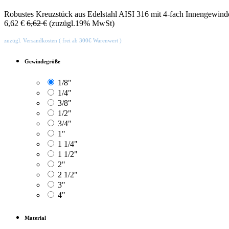
Robustes Kreuzstück aus Edelstahl AISI 316 mit 4-fach Innengewinde
6,62
€
6,62
€
(zuzügl.19% MwSt)
zuzügl. Versandkosten ( frei ab 300€ Warenwert )
Gewindegröße
1/8"
1/4"
3/8"
1/2"
3/4"
1"
1 1/4"
1 1/2"
2"
2 1/2"
3"
4"
Material