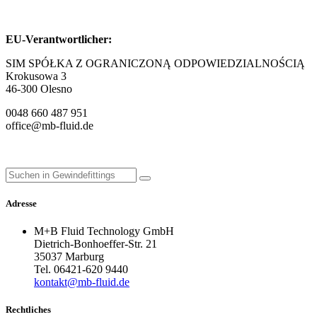
EU-Verantwortlicher:
SIM SPÓŁKA Z OGRANICZONĄ ODPOWIEDZIALNOŚCIĄ
Krokusowa 3
46-300 Olesno
0048 660 487 951
office@mb-fluid.de
Adresse
M+B Fluid Technology GmbH
Dietrich-Bonhoeffer-Str. 21
35037 Marburg
Tel. 06421-620 9440
kontakt@mb-fluid.de
Rechtliches