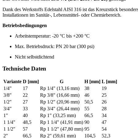
Dank des Werkstoffs Edelstahl AISI 316 ist das Kreuzstück besonders
Installationen im Sanitär-, Lebensmittel- oder Chemiebereich.
Betriebsbedingungen
Arbeitstemperatur: -20 °C bis +200 °C
Max. Betriebsdruck: PN 20 bar (300 psi)
Nicht selbstdichtend
Technische Daten
Variante
D [mm]
G
H [mm]
L [mm]
1/4"
17
Rp 1/4" (13,16 mm)
38
19
3/8"
22
Rp 3/8" (16,66 mm)
46
25
1/2"
27
Rp 1/2" (20,96 mm)
50,5
26
3/4"
33
Rp 3/4" (26,44 mm)
55
28
1"
40
Rp 1" (33,25 mm)
66,5
34
1 1/4"
48,5
Rp 1 1/4" (41,91 mm)
90
47
1 1/2"
57
Rp 1 1/2" (47,80 mm)
95
54
2"
66,5
Rp 2" (59,61 mm)
104,5
52,3