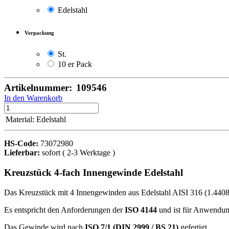
Edelstahl
Verpackung
St.
10 er Pack
Artikelnummer:
109546
In den Warenkorb
Material
:
Edelstahl
HS-Code:
73072980
Lieferbar:
sofort ( 2-3 Werktage )
Kreuzstück 4-fach Innengewinde Edelstahl
Das Kreuzstück mit 4 Innengewinden aus Edelstahl AISI 316 (1.4408)
Es entspricht den Anforderungen der
ISO 4144
und ist für Anwendung
Das Gewinde wird nach
ISO 7/1 (DIN 2999 / BS 21)
gefertigt.