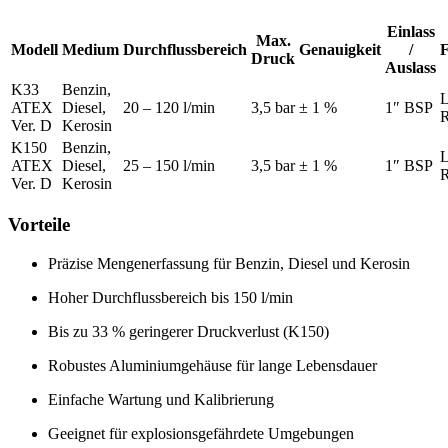
Einlass
Max.
Modell
Medium
Durchflussbereich
Genauigkeit
/
F
Druck
Auslass
K33
Benzin,
L
ATEX
Diesel,
20 – 120 l/min
3,5 bar
± 1 %
1″ BSP
R
Ver. D
Kerosin
K150
Benzin,
L
ATEX
Diesel,
25 – 150 l/min
3,5 bar
± 1 %
1″ BSP
R
Ver. D
Kerosin
Vorteile
Präzise Mengenerfassung für Benzin, Diesel und Kerosin
Hoher Durchflussbereich bis 150 l/min
Bis zu 33 % geringerer Druckverlust (K150)
Robustes Aluminiumgehäuse für lange Lebensdauer
Einfache Wartung und Kalibrierung
Geeignet für explosionsgefährdete Umgebungen