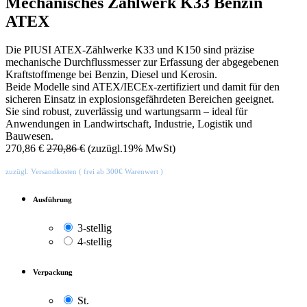
Mechanisches Zählwerk K33 Benzin
ATEX
Die PIUSI ATEX-Zählwerke K33 und K150 sind präzise
mechanische Durchflussmesser zur Erfassung der abgegebenen
Kraftstoffmenge bei Benzin, Diesel und Kerosin.
Beide Modelle sind ATEX/IECEx-zertifiziert und damit für den
sicheren Einsatz in explosionsgefährdeten Bereichen geeignet.
Sie sind robust, zuverlässig und wartungsarm – ideal für
Anwendungen in Landwirtschaft, Industrie, Logistik und
Bauwesen.
270,86
€
270,86
€
(zuzügl.19% MwSt)
zuzügl. Versandkosten ( frei ab 300€ Warenwert )
Ausführung
3-stellig
4-stellig
Verpackung
St.