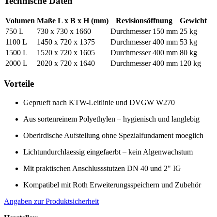
Technische Daten
Volumen
Maße L x B x H (mm)
Revisionsöffnung
Gewicht
750 L
730 x 730 x 1660
Durchmesser 150 mm
25 kg
1100 L
1450 x 720 x 1375
Durchmesser 400 mm
53 kg
1500 L
1520 x 720 x 1605
Durchmesser 400 mm
80 kg
2000 L
2020 x 720 x 1640
Durchmesser 400 mm
120 kg
Vorteile
Geprueft nach KTW-Leitlinie und DVGW W270
Aus sortenreinem Polyethylen – hygienisch und langlebig
Oberirdische Aufstellung ohne Spezialfundament moeglich
Lichtundurchlaessig eingefaerbt – kein Algenwachstum
Mit praktischen Anschlussstutzen DN 40 und 2" IG
Kompatibel mit Roth Erweiterungsspeichern und Zubehör
Angaben zur Produktsicherheit