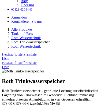
Blog
Über uns
06421-620 9440
Anmelden
Kontaktieren Sie uns
Alle Produkte
Tank und Fass
Roth Wassertechnik
Roth Trinkwasserspeicher
Roth Wassertechnik
Liste
Preisliste
Preisliste:
Liste
Liste
Preisliste
Preisliste:
Liste
Roth Trinkwasserspeicher
Roth Trinkwasserspeicher – gepruefte Loesung zur oberirdischen
Lagerung von Trinkwasser im Gebaeude. Lichtundurchlaessig
eingefaerbt gegen Algenbildung, in vier Groessen erhaeltlich.
373,00
€
373,00
€
(zuzügl.19% MwSt)