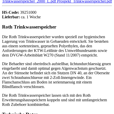
Trinkwasserspeicher_2000_L.pdf
Prospekt_Trinkwasserspeicher.pdf
HS-Code:
39251000
Lieferbar:
ca. 1 Woche
Roth Trinkwasserspeicher
Die Roth Trinkwasserspeicher wurden speziell zur hygienischen
Lagerung von Trinkwasser in Gebaeuden entwickelt. Sie bestehen
aus einem sortenreinen, geprueften Polyethylen, das den
Anforderungen der KTW-Leitlinie des Umweltbundesamts sowie
dem DVGW-Arbeitsblatt W270 (Stand 11/2007) entspricht.
Die Behaelter sind oberirdisch aufstellbar, lichtundurchlaessig gruen
eingefaerbt und damit optimal gegen Algenwachstum geschuetzt.
An der Stirnseite befindet sich ein Stutzen DN 40, an der Oberseite
zwei Schraubanschluesse mit 2-Zoll-Innengewinde. Ein
Flanschanschluss am Boden ist serienmaessig mit einem
Blindflansch verschlossen.
Die Roth Trinkwasserspeicher lassen sich mit den Roth
Erweiterungshausspeichern koppeln und sind mit umfangreichem
Roth Zubehoer kombinierbar.