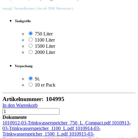
zuzügl. Versandkosten ( frei ab 300€ Warenwert )
Tankgröße
750 Liter
1100 Liter
1500 Liter
2000 Liter
Verpackung
St.
10 er Pack
Artikelnummer:
104995
In den Warenkorb
Dokumente
1010912-03-Trinkwasserspeicher_750_L_Compact.pdf
1010913-
03-Trinkwasserspeicher_1100_L.pdf
1010914-03-
Trinkwasserspeicher_1500_L.pdf
1010915-03-