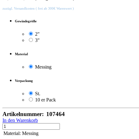
zuzügl. Versandkosten ( frei ab 300€ Warenwert )
Gewindegröße
2"
3"
Material
Messing
Verpackung
St.
10 er Pack
Artikelnummer:
107464
In den Warenkorb
Material
:
Messing