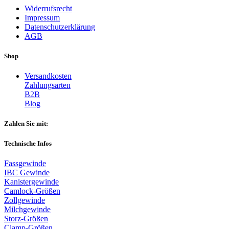
Widerrufsrecht
Impressum
Datenschutzerklärung
AGB
Shop
Versandkosten
Zahlungsarten
B2B
Blog
Zahlen Sie mit:
Technische Infos
Fassgewinde
IBC Gewinde
Kanistergewinde
Camlock-Größen
Zollgewinde
Milchgewinde
Storz-Größen
Clamp-Größen