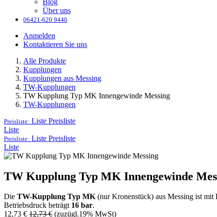
Blog
Über uns
06421-620 9440
Anmelden
Kontaktieren Sie uns
Alle Produkte
Kupplungen
Kupplungen aus Messing
TW-Kupplungen
TW Kupplung Typ MK Innengewinde Messing
TW-Kupplungen
Liste
Preisliste
Preisliste:
Liste
Liste
Preisliste
Preisliste:
Liste
TW Kupplung Typ MK Innengewinde Mes
Die
TW-Kupplung Typ MK
(nur Kronenstück) aus Messing ist mit
Betriebsdruck beträgt
16 bar
.
12,73
€
12,73
€
(zuzügl.19% MwSt)