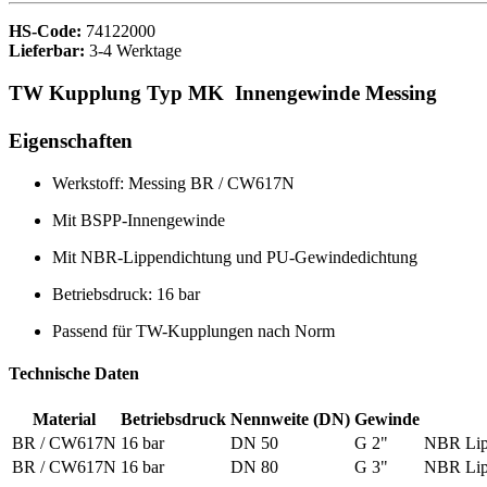
HS-Code:
74122000
Lieferbar:
3-4 Werktage
TW Kupplung Typ MK Innengewinde Messing
Eigenschaften
Werkstoff: Messing BR / CW617N
Mit BSPP-Innengewinde
Mit NBR-Lippendichtung und PU-Gewindedichtung
Betriebsdruck: 16 bar
Passend für TW-Kupplungen nach Norm
Technische Daten
Material
Betriebsdruck
Nennweite (DN)
Gewinde
BR / CW617N
16 bar
DN 50
G 2"
NBR Lip
BR / CW617N
16 bar
DN 80
G 3"
NBR Lip