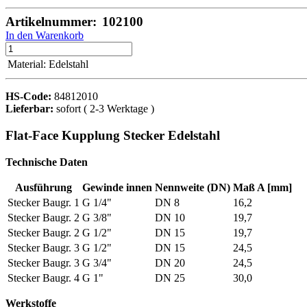
Artikelnummer:
102100
In den Warenkorb
Material
:
Edelstahl
HS-Code:
84812010
Lieferbar:
sofort ( 2-3 Werktage )
Flat-Face Kupplung Stecker Edelstahl
Technische Daten
Ausführung
Gewinde innen
Nennweite (DN)
Maß A [mm]
Stecker Baugr. 1
G 1/4"
DN 8
16,2
Stecker Baugr. 2
G 3/8"
DN 10
19,7
Stecker Baugr. 2
G 1/2"
DN 15
19,7
Stecker Baugr. 3
G 1/2"
DN 15
24,5
Stecker Baugr. 3
G 3/4"
DN 20
24,5
Stecker Baugr. 4
G 1"
DN 25
30,0
Werkstoffe