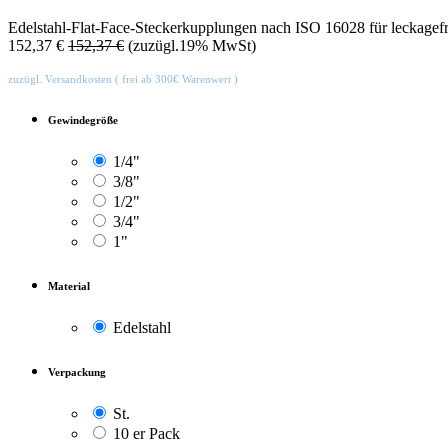
Edelstahl-Flat-Face-Steckerkupplungen nach ISO 16028 für leckagef
152,37
€
152,37
€
(zuzügl.19% MwSt)
zuzügl. Versandkosten ( frei ab 300€ Warenwert )
Gewindegröße
1/4"
3/8"
1/2"
3/4"
1"
Material
Edelstahl
Verpackung
St.
10 er Pack