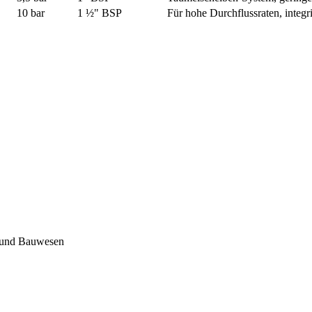
10 bar
1 ½" BSP
Für hohe Durchflussraten, integrie
u und Bauwesen