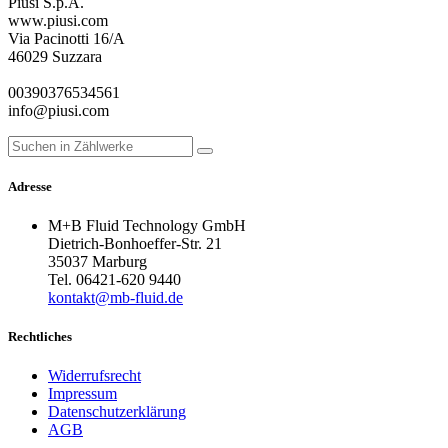
Piusi S.p.A.
www.piusi.com
Via Pacinotti 16/A
46029 Suzzara
00390376534561
info@piusi.com
Adresse
M+B Fluid Technology GmbH
Dietrich-Bonhoeffer-Str. 21
35037 Marburg
Tel. 06421-620 9440
kontakt@mb-fluid.de
Rechtliches
Widerrufsrecht
Impressum
Datenschutzerklärung
AGB