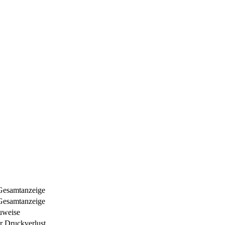
e Gesamtanzeige
e Gesamtanzeige
uweise
r Druckverlust