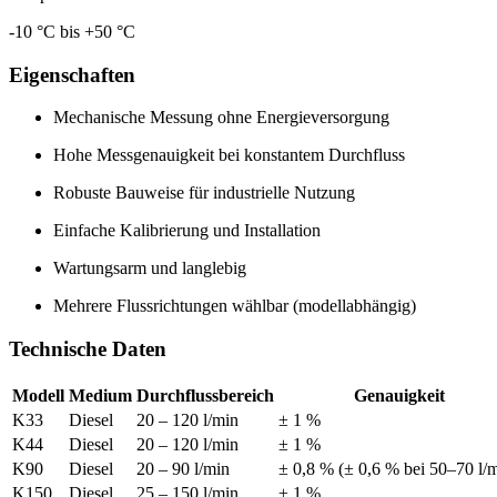
-10 °C bis +50 °C
Eigenschaften
Mechanische Messung ohne Energieversorgung
Hohe Messgenauigkeit bei konstantem Durchfluss
Robuste Bauweise für industrielle Nutzung
Einfache Kalibrierung und Installation
Wartungsarm und langlebig
Mehrere Flussrichtungen wählbar (modellabhängig)
Technische Daten
Modell
Medium
Durchflussbereich
Genauigkeit
K33
Diesel
20 – 120 l/min
± 1 %
K44
Diesel
20 – 120 l/min
± 1 %
K90
Diesel
20 – 90 l/min
± 0,8 % (± 0,6 % bei 50–70 l/
K150
Diesel
25 – 150 l/min
± 1 %