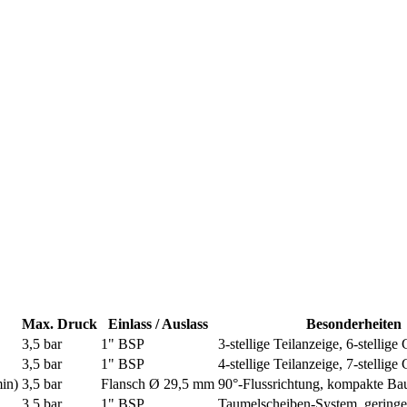
Max. Druck
Einlass / Auslass
Besonderheiten
3,5 bar
1" BSP
3-stellige Teilanzeige, 6-stellig
3,5 bar
1" BSP
4-stellige Teilanzeige, 7-stellig
min)
3,5 bar
Flansch Ø 29,5 mm
90°-Flussrichtung, kompakte Ba
3,5 bar
1" BSP
Taumelscheiben-System, geringe