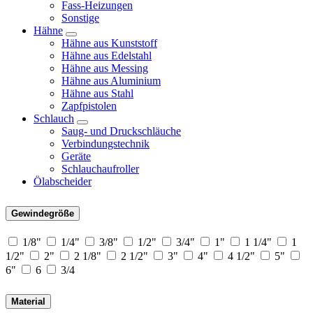
Fass-Heizungen
Sonstige
Hähne
Hähne aus Kunststoff
Hähne aus Edelstahl
Hähne aus Messing
Hähne aus Aluminium
Hähne aus Stahl
Zapfpistolen
Schlauch
Saug- und Druckschläuche
Verbindungstechnik
Geräte
Schlauchaufroller
Ölabscheider
Gewindegröße
1/8"
1/4"
3/8"
1/2"
3/4"
1"
1 1/4"
1
1/2"
2"
2 1/8"
2 1/2"
3"
4"
4 1/2"
5"
6"
6
3/4
Material