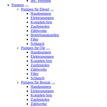
IBC Heizung
Pumpen
Pumpen für Diesel
Handpumpen
Elektropumpen
Komplett-Sets
Zapfpistolen
Zählwerke
Betriebstankstellen
Filter
Schlauch
Pumpen für Öle
Handpumpen
Elektropumpen
Komplett-Sets
Zapfpistolen
Zählwerke
Filter
Schlauch
Pumpen für Benzin
Handpumpen
Elektropumpen
Komplett-Sets
Zapfpistolen
Zählwerke