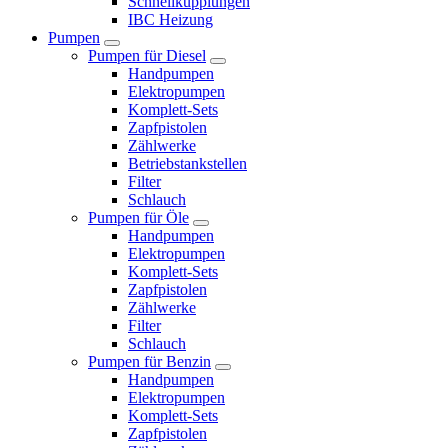
Schnellkupplungen
IBC Heizung
Pumpen
Pumpen für Diesel
Handpumpen
Elektropumpen
Komplett-Sets
Zapfpistolen
Zählwerke
Betriebstankstellen
Filter
Schlauch
Pumpen für Öle
Handpumpen
Elektropumpen
Komplett-Sets
Zapfpistolen
Zählwerke
Filter
Schlauch
Pumpen für Benzin
Handpumpen
Elektropumpen
Komplett-Sets
Zapfpistolen