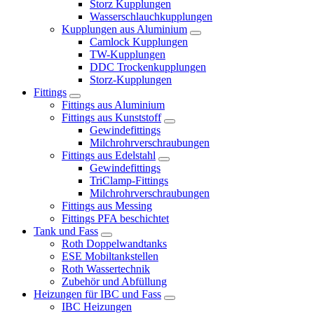
Storz Kupplungen
Wasserschlauchkupplungen
Kupplungen aus Aluminium
Camlock Kupplungen
TW-Kupplungen
DDC Trockenkupplungen
Storz-Kupplungen
Fittings
Fittings aus Aluminium
Fittings aus Kunststoff
Gewindefittings
Milchrohrverschraubungen
Fittings aus Edelstahl
Gewindefittings
TriClamp-Fittings
Milchrohrverschraubungen
Fittings aus Messing
Fittings PFA beschichtet
Tank und Fass
Roth Doppelwandtanks
ESE Mobiltankstellen
Roth Wassertechnik
Zubehör und Abfüllung
Heizungen für IBC und Fass
IBC Heizungen