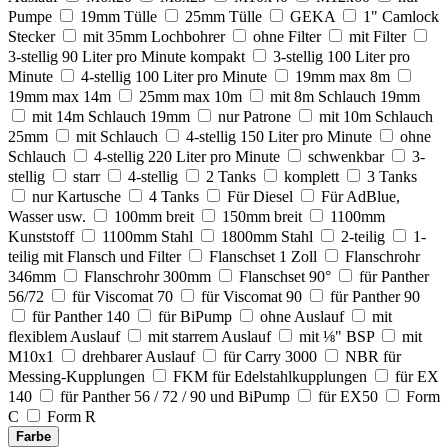
Pumpe
19mm Tülle
25mm Tülle
GEKA
1" Camlock
Stecker
mit 35mm Lochbohrer
ohne Filter
mit Filter
3-stellig 90 Liter pro Minute kompakt
3-stellig 100 Liter pro
Minute
4-stellig 100 Liter pro Minute
19mm max 8m
19mm max 14m
25mm max 10m
mit 8m Schlauch 19mm
mit 14m Schlauch 19mm
nur Patrone
mit 10m Schlauch
25mm
mit Schlauch
4-stellig 150 Liter pro Minute
ohne
Schlauch
4-stellig 220 Liter pro Minute
schwenkbar
3-
stellig
starr
4-stellig
2 Tanks
komplett
3 Tanks
nur Kartusche
4 Tanks
Für Diesel
Für AdBlue,
Wasser usw.
100mm breit
150mm breit
1100mm
Kunststoff
1100mm Stahl
1800mm Stahl
2-teilig
1-
teilig mit Flansch und Filter
Flanschset 1 Zoll
Flanschrohr
346mm
Flanschrohr 300mm
Flanschset 90°
für Panther
56/72
für Viscomat 70
für Viscomat 90
für Panther 90
für Panther 140
für BiPump
ohne Auslauf
mit
flexiblem Auslauf
mit starrem Auslauf
mit ⅛" BSP
mit
M10x1
drehbarer Auslauf
für Carry 3000
NBR für
Messing-Kupplungen
FKM für Edelstahlkupplungen
für EX
140
für Panther 56 / 72 / 90 und BiPump
für EX50
Form
C
Form R
Farbe