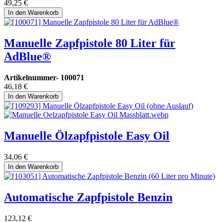
49,25
€
In den Warenkorb
Manuelle Zapfpistole 80 Liter für
AdBlue®
Artikelnummer-
100071
46,18
€
In den Warenkorb
Manuelle Ölzapfpistole Easy Oil
34,06
€
In den Warenkorb
Automatische Zapfpistole Benzin
123,12
€