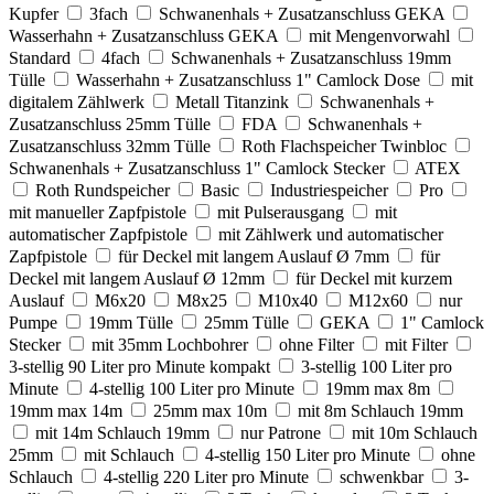
Kupfer
3fach
Schwanenhals + Zusatzanschluss GEKA
Wasserhahn + Zusatzanschluss GEKA
mit Mengenvorwahl
Standard
4fach
Schwanenhals + Zusatzanschluss 19mm
Tülle
Wasserhahn + Zusatzanschluss 1" Camlock Dose
mit
digitalem Zählwerk
Metall Titanzink
Schwanenhals +
Zusatzanschluss 25mm Tülle
FDA
Schwanenhals +
Zusatzanschluss 32mm Tülle
Roth Flachspeicher Twinbloc
Schwanenhals + Zusatzanschluss 1" Camlock Stecker
ATEX
Roth Rundspeicher
Basic
Industriespeicher
Pro
mit manueller Zapfpistole
mit Pulserausgang
mit
automatischer Zapfpistole
mit Zählwerk und automatischer
Zapfpistole
für Deckel mit langem Auslauf Ø 7mm
für
Deckel mit langem Auslauf Ø 12mm
für Deckel mit kurzem
Auslauf
M6x20
M8x25
M10x40
M12x60
nur
Pumpe
19mm Tülle
25mm Tülle
GEKA
1" Camlock
Stecker
mit 35mm Lochbohrer
ohne Filter
mit Filter
3-stellig 90 Liter pro Minute kompakt
3-stellig 100 Liter pro
Minute
4-stellig 100 Liter pro Minute
19mm max 8m
19mm max 14m
25mm max 10m
mit 8m Schlauch 19mm
mit 14m Schlauch 19mm
nur Patrone
mit 10m Schlauch
25mm
mit Schlauch
4-stellig 150 Liter pro Minute
ohne
Schlauch
4-stellig 220 Liter pro Minute
schwenkbar
3-