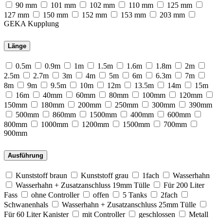
90 mm
101 mm
102 mm
110 mm
125 mm
127 mm
150 mm
152 mm
153 mm
203 mm
GEKA Kupplung
Länge
0.5m
0.9m
1m
1.5m
1.6m
1.8m
2m
2.5m
2.7m
3m
4m
5m
6m
6.3m
7m
8m
9m
9.5m
10m
12m
13.5m
14m
15m
16m
40mm
60mm
80mm
100mm
120mm
150mm
180mm
200mm
250mm
300mm
390mm
500mm
860mm
1500mm
400mm
600mm
800mm
1000mm
1200mm
1500mm
700mm
900mm
Ausführung
Kunststoff braun
Kunststoff grau
1fach
Wasserhahn
Wasserhahn + Zusatzanschluss 19mm Tülle
Für 200 Liter
Fass
ohne Controller
offen
5 Tanks
2fach
Schwanenhals
Wasserhahn + Zusatzanschluss 25mm Tülle
Für 60 Liter Kanister
mit Controller
geschlossen
Metall