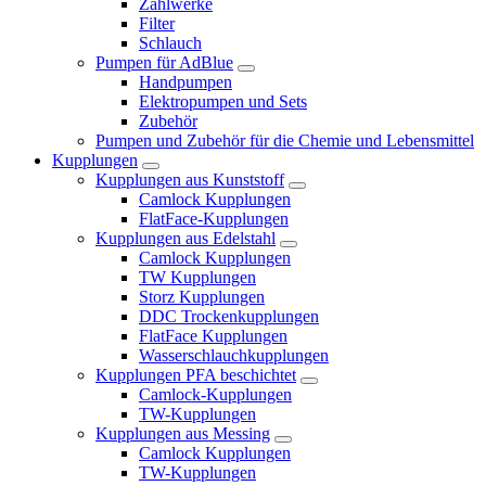
Zählwerke
Filter
Schlauch
Pumpen für AdBlue
Handpumpen
Elektropumpen und Sets
Zubehör
Pumpen und Zubehör für die Chemie und Lebensmittel
Kupplungen
Kupplungen aus Kunststoff
Camlock Kupplungen
FlatFace-Kupplungen
Kupplungen aus Edelstahl
Camlock Kupplungen
TW Kupplungen
Storz Kupplungen
DDC Trockenkupplungen
FlatFace Kupplungen
Wasserschlauchkupplungen
Kupplungen PFA beschichtet
Camlock-Kupplungen
TW-Kupplungen
Kupplungen aus Messing
Camlock Kupplungen
TW-Kupplungen