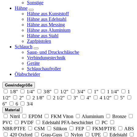
Sonstige
Hähne
Hähne aus Kunststoff
Hähne aus Edelstahl
Hähne aus Messing
Hähne aus Aluminium
Hähne aus Stahl
Zapfpistolen
Schlauch
Saug- und Druckschläuche
Verbindungstechnik
Geräte
Schlauchaufroller
Ölabscheider
Gewindegröße
1/8"
1/4"
3/8"
1/2"
3/4"
1"
1 1/4"
1
1/2"
2"
2 1/8"
2 1/2"
3"
4"
4 1/2"
5"
6"
6
3/4
Material
Nitril
EPDM
FKM Viton
Aluminium
Bronze
PVC
PVDF
Edelstahl PFA-beschichtet
PC
NBR/PTFE
CSM
Silikon
FEP
FKM/PTFE
ABS
420 Oxford
Grau-Guss
Nylon
UPE
Edelstahl