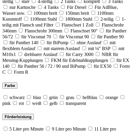
stellig
starr
4-stellig
2 Tanks
komplett
3 Tanks
nur Kartusche
4 Tanks
Für Diesel
Für AdBlue,
Wasser usw.
100mm breit
150mm breit
1100mm
Kunststoff
1100mm Stahl
1800mm Stahl
2-teilig
1-
teilig mit Flansch und Filter
Flanschset 1 Zoll
Flanschrohr
346mm
Flanschrohr 300mm
Flanschset 90°
für Panther
56/72
für Viscomat 70
für Viscomat 90
für Panther 90
für Panther 140
für BiPump
ohne Auslauf
mit
flexiblem Auslauf
mit starrem Auslauf
mit ⅛" BSP
mit
M10x1
drehbarer Auslauf
für Carry 3000
NBR für
Messing-Kupplungen
FKM für Edelstahlkupplungen
für EX
140
für Panther 56 / 72 / 90 und BiPump
für EX50
Form
C
Form R
Farbe
schwarz
blau
grün
grau
hellblau
orange
pink
rot
weiß
gelb
transparent
Förderleistung
5 Liter pro Minute
9 Liter pro Minute
11 Liter pro