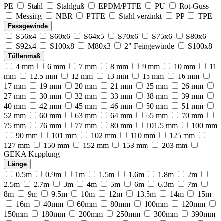
PE
Stahl
Stahlguß
EPDM/PTFE
PU
Rot-Guss
Messing
NBR
PTFE
Stahl verzinkt
PP
TPE
Fassgewinde
S56x4
S60x6
S64x5
S70x6
S75x6
S80x6
S92x4
S100x8
M80x3
2" Feingewinde
S100x8
Tüllenmaß
4 mm
6 mm
7 mm
8 mm
9 mm
10 mm
11
mm
12.5 mm
12 mm
13 mm
15 mm
16 mm
17 mm
19 mm
20 mm
21 mm
25 mm
26 mm
27 mm
30 mm
32 mm
33 mm
38 mm
39 mm
40 mm
42 mm
45 mm
46 mm
50 mm
51 mm
52 mm
60 mm
63 mm
64 mm
65 mm
70 mm
75 mm
76 mm
77 mm
80 mm
101.5 mm
100 mm
90 mm
101 mm
102 mm
110 mm
125 mm
127 mm
150 mm
152 mm
153 mm
203 mm
GEKA Kupplung
Länge
0.5m
0.9m
1m
1.5m
1.6m
1.8m
2m
2.5m
2.7m
3m
4m
5m
6m
6.3m
7m
8m
9m
9.5m
10m
12m
13.5m
14m
15m
16m
40mm
60mm
80mm
100mm
120mm
150mm
180mm
200mm
250mm
300mm
390mm