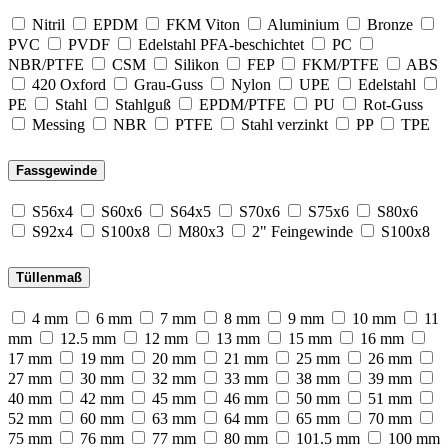
Nitril
EPDM
FKM Viton
Aluminium
Bronze
PVC
PVDF
Edelstahl PFA-beschichtet
PC
NBR/PTFE
CSM
Silikon
FEP
FKM/PTFE
ABS
420 Oxford
Grau-Guss
Nylon
UPE
Edelstahl
PE
Stahl
Stahlguß
EPDM/PTFE
PU
Rot-Guss
Messing
NBR
PTFE
Stahl verzinkt
PP
TPE
Fassgewinde
S56x4
S60x6
S64x5
S70x6
S75x6
S80x6
S92x4
S100x8
M80x3
2" Feingewinde
S100x8
Tüllenmaß
4 mm
6 mm
7 mm
8 mm
9 mm
10 mm
11
mm
12.5 mm
12 mm
13 mm
15 mm
16 mm
17 mm
19 mm
20 mm
21 mm
25 mm
26 mm
27 mm
30 mm
32 mm
33 mm
38 mm
39 mm
40 mm
42 mm
45 mm
46 mm
50 mm
51 mm
52 mm
60 mm
63 mm
64 mm
65 mm
70 mm
75 mm
76 mm
77 mm
80 mm
101.5 mm
100 mm