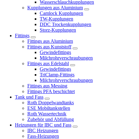
Wasserschlauchkupplungen
Kupplungen aus Aluminium
Camlock Kupplungen
TW-Kupplungen
DDC Trockenkupplungen
Storz-Kupplungen
Fittings
Fittings aus Aluminium
Fittings aus Kunststoff
Gewindefittings
Milchrohrverschraubungen
Fittings aus Edelstahl
Gewindefittings
TriClamp-Fittings
Milchrohrverschraubungen
Fittings aus Messing
Fittings PFA beschichtet
Tank und Fass
Roth Doppelwandtanks
ESE Mobiltankstellen
Roth Wassertechnik
Zubehör und Abfüllung
Heizungen für IBC und Fass
IBC Heizungen
Fass-Heizungen