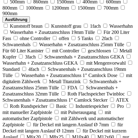
500mm
860mm
1500mm
400mm
600mm
800mm
1000mm
1200mm
1500mm
700mm
900mm
Ausführung
Kunststoff braun
Kunststoff grau
1fach
Wasserhahn
Wasserhahn + Zusatzanschluss 19mm Tülle
Für 200 Liter
Fass
ohne Controller
offen
5 Tanks
2fach
Schwanenhals
Wasserhahn + Zusatzanschluss 25mm Tülle
Für 60 Liter Kanister
mit Controller
geschlossen
Metall
Kupfer
3fach
Schwanenhals + Zusatzanschluss GEKA
Wasserhahn + Zusatzanschluss GEKA
mit Mengenvorwahl
Standard
4fach
Schwanenhals + Zusatzanschluss 19mm
Tülle
Wasserhahn + Zusatzanschluss 1" Camlock Dose
mit
digitalem Zählwerk
Metall Titanzink
Schwanenhals +
Zusatzanschluss 25mm Tülle
FDA
Schwanenhals +
Zusatzanschluss 32mm Tülle
Roth Flachspeicher Twinbloc
Schwanenhals + Zusatzanschluss 1" Camlock Stecker
ATEX
Roth Rundspeicher
Basic
Industriespeicher
Pro
mit manueller Zapfpistole
mit Pulserausgang
mit
automatischer Zapfpistole
mit Zählwerk und automatischer
Zapfpistole
für Deckel mit langem Auslauf Ø 7mm
für
Deckel mit langem Auslauf Ø 12mm
für Deckel mit kurzem
Auslauf
M6x20
M8x25
M10x40
M12x60
nur