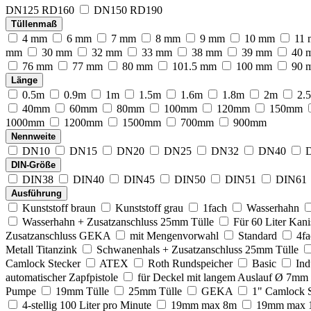
DN125 RD160
DN150 RD190
Tüllenmaß
4 mm
6 mm
7 mm
8 mm
9 mm
10 mm
11
mm
30 mm
32 mm
33 mm
38 mm
39 mm
40 
76 mm
77 mm
80 mm
101.5 mm
100 mm
90 
Länge
0.5m
0.9m
1m
1.5m
1.6m
1.8m
2m
2.
40mm
60mm
80mm
100mm
120mm
150mm
1000mm
1200mm
1500mm
700mm
900mm
Nennweite
DN10
DN15
DN20
DN25
DN32
DN40
DIN-Größe
DIN38
DIN40
DIN45
DIN50
DIN51
DIN61
Ausführung
Kunststoff braun
Kunststoff grau
1fach
Wasserhahn
Wasserhahn + Zusatzanschluss 25mm Tülle
Für 60 Liter Kani
Zusatzanschluss GEKA
mit Mengenvorwahl
Standard
4fa
Metall Titanzink
Schwanenhals + Zusatzanschluss 25mm Tülle
Camlock Stecker
ATEX
Roth Rundspeicher
Basic
Ind
automatischer Zapfpistole
für Deckel mit langem Auslauf Ø 7mm
Pumpe
19mm Tülle
25mm Tülle
GEKA
1" Camlock S
4-stellig 100 Liter pro Minute
19mm max 8m
19mm max 