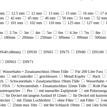
 mm
12.5 mm
12 mm
13 mm
15 mm
16 mm
17 
mm
42 mm
45 mm
46 mm
50 mm
51 mm
52 mm
mm
101 mm
102 mm
110 mm
125 mm
127 mm
5m
2.7m
3m
4m
5m
6m
6.3m
7m
8m
180mm
200mm
250mm
300mm
390mm
500mm
DN40 (48mm)
DN50
DN65
DN75
DN80
DN100
DIN63
DIN71
Wasserhahn + Zusatzanschluss 19mm Tülle
Für 200 Liter Fass
ster
mit Controller
geschlossen
Metall Kupfer
3fach
ch
Schwanenhals + Zusatzanschluss 19mm Tülle
Wasserhahn +
FDA
Schwanenhals + Zusatzanschluss 32mm Tülle
Roth Fla
ustriespeicher
Pro
mit manueller Zapfpistole
mit Pulserausg
für Deckel mit langem Auslauf Ø 12mm
für Deckel mit kurzem
tecker
mit 35mm Lochbohrer
ohne Filter
mit Filter
3-st
14m
25mm max 10m
mit 8m Schlauch 19mm
mit 14m Sch