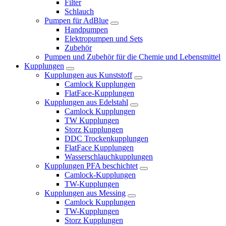
Filter
Schlauch
Pumpen für AdBlue
Handpumpen
Elektropumpen und Sets
Zubehör
Pumpen und Zubehör für die Chemie und Lebensmittel
Kupplungen
Kupplungen aus Kunststoff
Camlock Kupplungen
FlatFace-Kupplungen
Kupplungen aus Edelstahl
Camlock Kupplungen
TW Kupplungen
Storz Kupplungen
DDC Trockenkupplungen
FlatFace Kupplungen
Wasserschlauchkupplungen
Kupplungen PFA beschichtet
Camlock-Kupplungen
TW-Kupplungen
Kupplungen aus Messing
Camlock Kupplungen
TW-Kupplungen
Storz Kupplungen