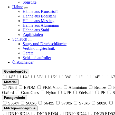
Sonstige
Hähne
Hähne aus Kunststoff
Hähne aus Edelstahl
Hähne aus Messing
Hähne aus Aluminium
Hähne aus Stahl
Zapfpistolen
Schlauch
Saug- und Druckschläuche
Verbindungstechnik
Geräte
Schlauchaufroller
Ölabscheider
Gewindegröße
1/8"
1/4"
3/8"
1/2"
3/4"
1"
1 1/4"
1 1/
Material
Nitril
EPDM
FKM Viton
Aluminium
Bronze
Oxford
Grau-Guss
Nylon
UPE
Edelstahl
PE
S
Fassgewinde
S56x4
S60x6
S64x5
S70x6
S75x6
S80x6
Milchgewindegröße
DN10 RD28
DN15 RD34
DN20 RD44
DN25 RD52