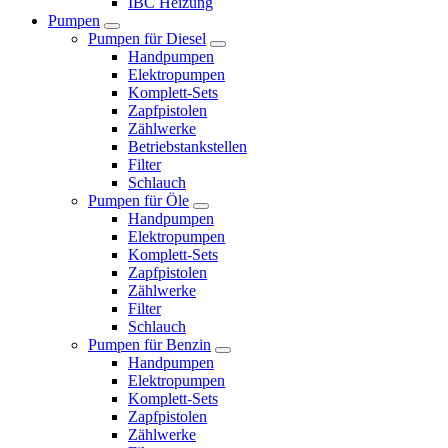
IBC Heizung
Pumpen
Pumpen für Diesel
Handpumpen
Elektropumpen
Komplett-Sets
Zapfpistolen
Zählwerke
Betriebstankstellen
Filter
Schlauch
Pumpen für Öle
Handpumpen
Elektropumpen
Komplett-Sets
Zapfpistolen
Zählwerke
Filter
Schlauch
Pumpen für Benzin
Handpumpen
Elektropumpen
Komplett-Sets
Zapfpistolen
Zählwerke