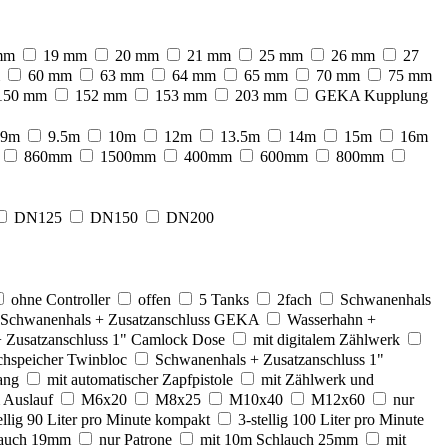
mm
19 mm
20 mm
21 mm
25 mm
26 mm
27
60 mm
63 mm
64 mm
65 mm
70 mm
75 mm
150 mm
152 mm
153 mm
203 mm
GEKA Kupplung
9m
9.5m
10m
12m
13.5m
14m
15m
16m
860mm
1500mm
400mm
600mm
800mm
DN125
DN150
DN200
ohne Controller
offen
5 Tanks
2fach
Schwanenhals
Schwanenhals + Zusatzanschluss GEKA
Wasserhahn +
 Zusatzanschluss 1" Camlock Dose
mit digitalem Zählwerk
chspeicher Twinbloc
Schwanenhals + Zusatzanschluss 1"
ang
mit automatischer Zapfpistole
mit Zählwerk und
 Auslauf
M6x20
M8x25
M10x40
M12x60
nur
ellig 90 Liter pro Minute kompakt
3-stellig 100 Liter pro Minute
lauch 19mm
nur Patrone
mit 10m Schlauch 25mm
mit