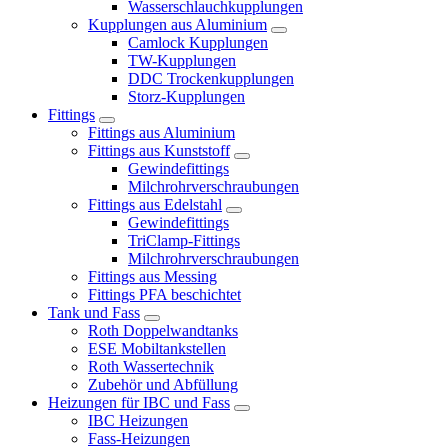
Wasserschlauchkupplungen
Kupplungen aus Aluminium
Camlock Kupplungen
TW-Kupplungen
DDC Trockenkupplungen
Storz-Kupplungen
Fittings
Fittings aus Aluminium
Fittings aus Kunststoff
Gewindefittings
Milchrohrverschraubungen
Fittings aus Edelstahl
Gewindefittings
TriClamp-Fittings
Milchrohrverschraubungen
Fittings aus Messing
Fittings PFA beschichtet
Tank und Fass
Roth Doppelwandtanks
ESE Mobiltankstellen
Roth Wassertechnik
Zubehör und Abfüllung
Heizungen für IBC und Fass
IBC Heizungen
Fass-Heizungen