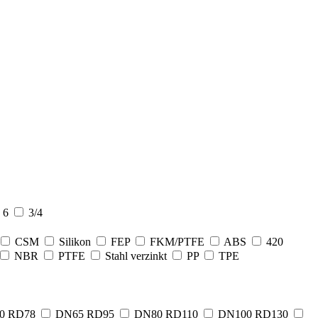
6
3/4
CSM
Silikon
FEP
FKM/PTFE
ABS
420
NBR
PTFE
Stahl verzinkt
PP
TPE
0 RD78
DN65 RD95
DN80 RD110
DN100 RD130