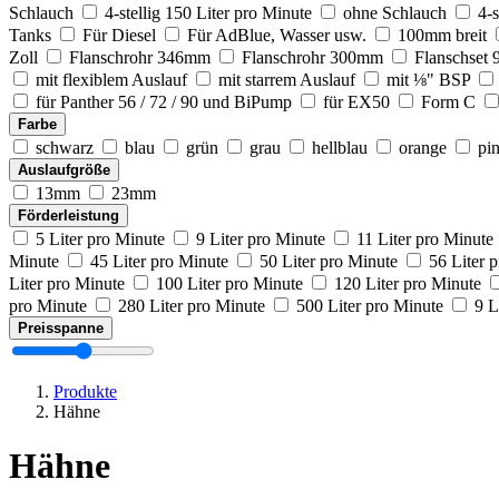
Schlauch
4-stellig 150 Liter pro Minute
ohne Schlauch
4-s
Tanks
Für Diesel
Für AdBlue, Wasser usw.
100mm breit
Zoll
Flanschrohr 346mm
Flanschrohr 300mm
Flanschset 
mit flexiblem Auslauf
mit starrem Auslauf
mit ⅛" BSP
für Panther 56 / 72 / 90 und BiPump
für EX50
Form C
Farbe
schwarz
blau
grün
grau
hellblau
orange
pi
Auslaufgröße
13mm
23mm
Förderleistung
5 Liter pro Minute
9 Liter pro Minute
11 Liter pro Minute
Minute
45 Liter pro Minute
50 Liter pro Minute
56 Liter 
Liter pro Minute
100 Liter pro Minute
120 Liter pro Minute
pro Minute
280 Liter pro Minute
500 Liter pro Minute
9 L
Preisspanne
Produkte
Hähne
Hähne