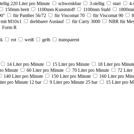
tellig 220 Liter pro Minute
schwenkbar
3-stellig
starr
4-
150mm breit
1100mm Kunststoff
1100mm Stahl
1800mm
90°
für Panther 56/72
für Viscomat 70
für Viscomat 90
f
mit M10x1
drehbarer Auslauf
für Carry 3000
NBR für Mes
Form R
nk
rot
weiß
gelb
transparent
14 Liter pro Minute
15 Liter pro Minute
18 Liter pro Minut
pro Minute
60 Liter pro Minute
70 Liter pro Minute
72 Liter
140 Liter pro Minute
150 Liter pro Minute
160 Liter pro Min
iter pro Minute 12 bar
9 Liter pro Minute 25 bar
15 Liter pro M