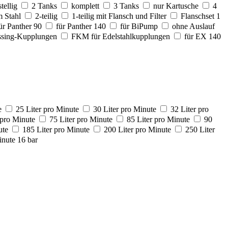
stellig
2 Tanks
komplett
3 Tanks
nur Kartusche
4
 Stahl
2-teilig
1-teilig mit Flansch und Filter
Flanschset 1
ür Panther 90
für Panther 140
für BiPump
ohne Auslauf
sing-Kupplungen
FKM für Edelstahlkupplungen
für EX 140
e
25 Liter pro Minute
30 Liter pro Minute
32 Liter pro
 pro Minute
75 Liter pro Minute
85 Liter pro Minute
90
ute
185 Liter pro Minute
200 Liter pro Minute
250 Liter
inute 16 bar