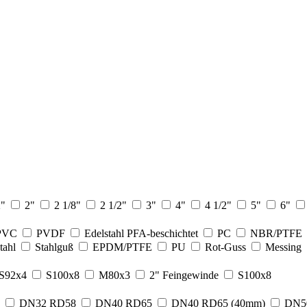
2"
2"
2 1/8"
2 1/2"
3"
4"
4 1/2"
5"
6"
PVC
PVDF
Edelstahl PFA-beschichtet
PC
NBR/PTFE
tahl
Stahlguß
EPDM/PTFE
PU
Rot-Guss
Messing
S92x4
S100x8
M80x3
2" Feingewinde
S100x8
DN32 RD58
DN40 RD65
DN40 RD65 (40mm)
DN5